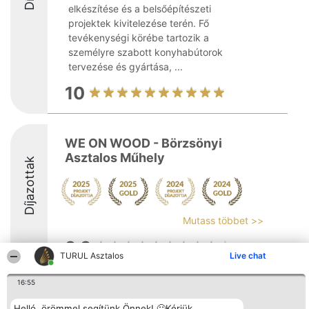
elkészítése és a belsőépítészeti
projektek kivitelezése terén. Fő
tevékenységi körébe tartozik a
személyre szabott konyhabútorok
tervezése és gyártása, ...
10
WE ON WOOD - Börzsönyi
Asztalos Műhely
Díjazottak
Mutass többet >>
9.3
TURUL Asztalos
Live chat
16:55
Rangsorszervező
Népszavazás
Elérhetőség
SC Beautiful Company S.R.L.
Nyertesek
Elérhetőség
Helló, örömmel segítünk Önnek! 🙂Kérjük,