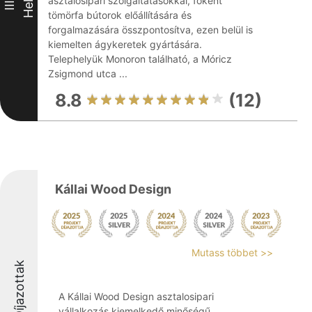
Hely
asztalosipari szolgáltatásokkal, főként
III
tömörfa bútorok előállítására és
forgalmazására összpontosítva, ezen belül is
kiemelten ágykeretek gyártására.
Telephelyük Monoron található, a Móricz
Zsigmond utca ...
8.8
(12)
Kállai Wood Design
Mutass többet >>
Díjazottak
A Kállai Wood Design asztalosipari
vállalkozás kiemelkedő minőségű