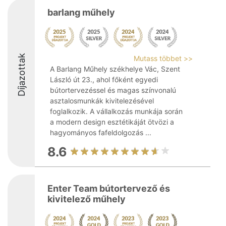
barlang műhely
Díjazottak
Mutass többet >>
A Barlang Műhely székhelye Vác, Szent
László út 23., ahol főként egyedi
bútortervezéssel és magas színvonalú
asztalosmunkák kivitelezésével
foglalkozik. A vállalkozás munkája során
a modern design esztétikáját ötvözi a
hagyományos fafeldolgozás ...
8.6
Enter Team bútortervező és
kivitelező műhely