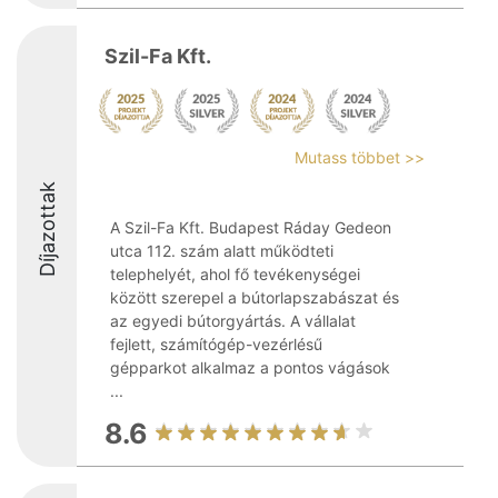
Szil-Fa Kft.
Mutass többet >>
Díjazottak
A Szil-Fa Kft. Budapest Ráday Gedeon
utca 112. szám alatt működteti
telephelyét, ahol fő tevékenységei
között szerepel a bútorlapszabászat és
az egyedi bútorgyártás. A vállalat
fejlett, számítógép-vezérlésű
gépparkot alkalmaz a pontos vágások
...
8.6