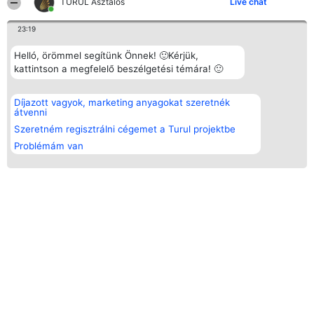
TURUL Asztalos
Live chat
23:19
Helló, örömmel segítünk Önnek! 🙂Kérjük,
kattintson a megfelelő beszélgetési témára! 🙂
Díjazott vagyok, marketing anyagokat szeretnék
átvenni
Szeretném regisztrálni cégemet a Turul projektbe
Problémám van