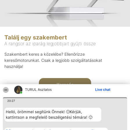
Találj egy szakembert
A rangsor az iparág legjobbjait gyűjti össze
Szakembert keres a közelébe? Ellenőrizze
keresőmotorunkat. Csak a legjobb szolgáltatásokat
használja!
Keresés
TURUL Asztalos
Live chat
20:27
Helló, örömmel segítünk Önnek! 🙂Kérjük,
kattintson a megfelelő beszélgetési témára! 🙂
Rangsorszervező
Népszavazás
Elérhetőség