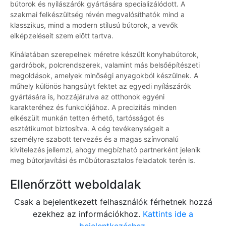
bútorok és nyílászárók gyártására specializálódott. A
szakmai felkészültség révén megvalósíthatók mind a
klasszikus, mind a modern stílusú bútorok, a vevők
elképzeléseit szem előtt tartva.
Kínálatában szerepelnek méretre készült konyhabútorok,
gardróbok, polcrendszerek, valamint más belsőépítészeti
megoldások, amelyek minőségi anyagokból készülnek. A
műhely különös hangsúlyt fektet az egyedi nyílászárók
gyártására is, hozzájárulva az otthonok egyéni
karakteréhez és funkciójához. A precizitás minden
elkészült munkán tetten érhető, tartósságot és
esztétikumot biztosítva. A cég tevékenységeit a
személyre szabott tervezés és a magas színvonalú
kivitelezés jellemzi, ahogy megbízható partnerként jelenik
meg bútorjavítási és műbútorasztalos feladatok terén is.
Ellenőrzött weboldalak
Csak a bejelentkezett felhasználók férhetnek hozzá
ezekhez az információkhoz.
Kattints ide a