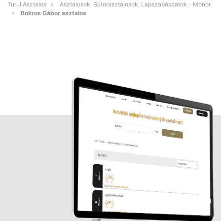
Turul Asztalos
Asztalosok, Bútorasztalosok, Lapszabászatok - Monor
Bokros Gábor asztalos