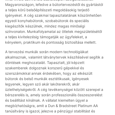
Magyarországon, lefedve a bútortervezéstől és gyártástól
a teljes körű belsőépítészeti megoldásokig terjedő
igényeket. A cég szakmai tapasztalatának köszönhetően
egyedi konyhabútorok, szobabútorok és speciális
kiegészítők készülnek, mindez magas minőségi
színvonalon. Munkafolyamatai az ötletek megszületésétől
a teljes kivitelezésig támogatják az ügyfeleket, a
kényelem, praktikum és pontosság biztosítása mellett.
A tervezési munkák során modern technológiákat
alkalmaznak, valamint látványtervek készítésével segítik a
döntések meghozatalát. Tapasztalt, jól képzett
szakemberek dolgoznak korszerű gépekkel és
szerszámokkal annak érdekében, hogy az elkészült
bútorok és belső munkák esztétikusak, igényesek
legyenek, legyen szó akár lakóterekről, akár
üzlethelyiségekről. A cég tevékenységei között szerepel a
bérszerelés is, amely során professzionális összeszerelést
és beállítást kínálnak. A vállalat kiemelten ügyel a
megbízhatóságra, amit a Dun & Bradstreet Platinum AA
tanúsítvány is igazol, jelezve a pénzügyi stabilitást és