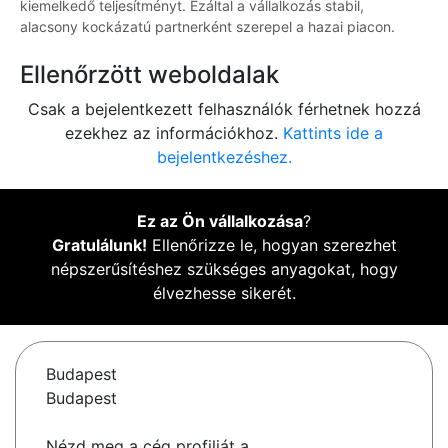
kiemelkedő teljesítményt. Ezáltal a vállalkozás stabil,
alacsony kockázatú partnerként szerepel a hazai piacon.
Ellenőrzött weboldalak
Csak a bejelentkezett felhasználók férhetnek hozzá
ezekhez az információkhoz.
Kattints ide a
bejelentkezéshez.
Ez az Ön vállalkozása
?
Gratulálunk!
Ellenőrizze le, hogyan szerezhet
népszerűsítéshez szükséges anyagokat, hogy
élvezhesse sikerét.
Budapest
Budapest
Nézd meg a cég profilját a