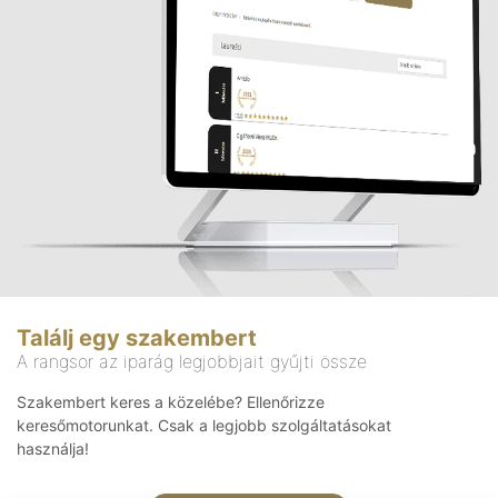
Találj egy szakembert
A rangsor az iparág legjobbjait gyűjti össze
Szakembert keres a közelébe? Ellenőrizze
keresőmotorunkat. Csak a legjobb szolgáltatásokat
használja!