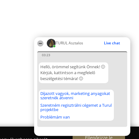
TURUL Asztalos
Live chat
03:23
Helló, örömmel segítünk Önnek! 🙂
Kérjük, kattintson a megfelelő
beszélgetési témára! 🙂
Díjazott vagyok, marketing anyagokat
szeretnék átvenni
Szeretném regisztrálni cégemet a Turul
projektbe
Problémám van
Ellenőrizze le