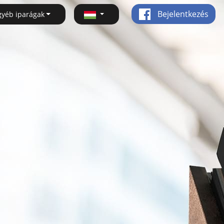
Bejelentkezés
gyéb iparágak