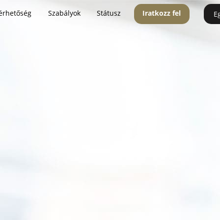
érhetőség
Szabályok
Státusz
Iratkozz fel
E