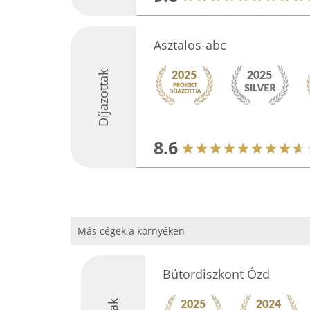
Asztalos-abc
Díjazottak
8.6
Más cégek a környéken
Bútordiszkont Ózd