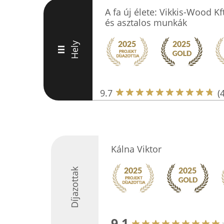
A fa új élete: Vikkis-Wood Kf
és asztalos munkák
Hely
III
9.7
(
Kálna Viktor
Díjazottak
9.1