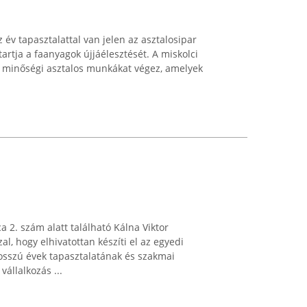
 év tapasztalattal van jelen az asztalosipar
tartja a faanyagok újjáélesztését. A miskolci
e minőségi asztalos munkákat végez, amelyek
 2. szám alatt található Kálna Viktor
l, hogy elhivatottan készíti el az egyedi
osszú évek tapasztalatának és szakmai
állalkozás ...