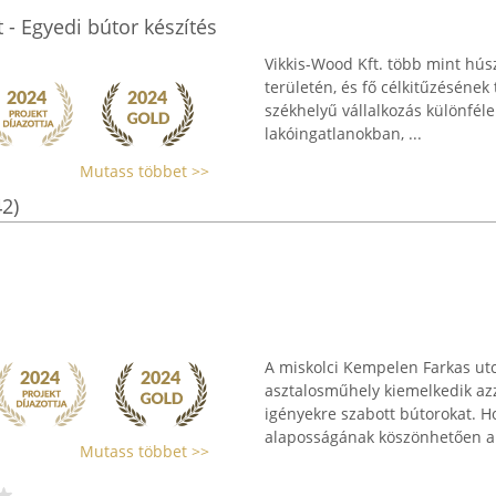
t - Egyedi bútor készítés
Vikkis-Wood Kft. több mint húsz
területén, és fő célkitűzésének 
székhelyű vállalkozás különfél
lakóingatlanokban, ...
Mutass többet >>
42)
A miskolci Kempelen Farkas utca
asztalosműhely kiemelkedik azza
igényekre szabott bútorokat. H
alaposságának köszönhetően a v
Mutass többet >>