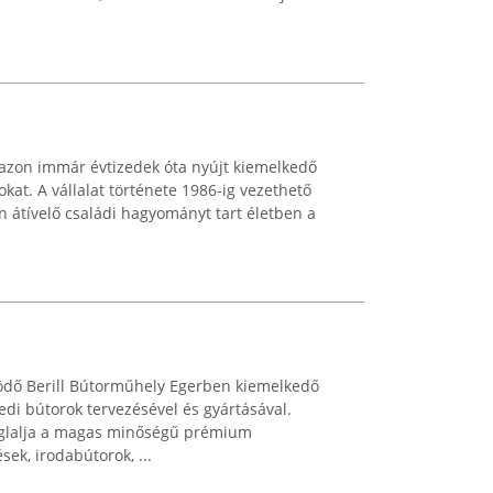
zon immár évtizedek óta nyújt kiemelkedő
kat. A vállalat története 1986-ig vezethető
n átívelő családi hagyományt tart életben a
ködő Berill Bútorműhely Egerben kiemelkedő
edi bútorok tervezésével és gyártásával.
glalja a magas minőségű prémium
ek, irodabútorok, ...