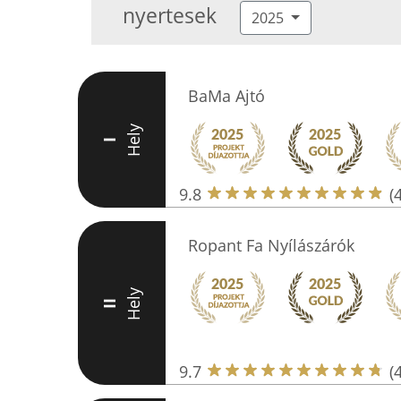
nyertesek
2025
BaMa Ajtó
Hely
I
9.8
(
Ropant Fa Nyílászárók
Hely
II
9.7
(