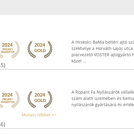
A miskolci BaMa beltéri ajtó sz
székhelye a Horváth Lajos utca 2
piacvezető VOSTER ajtógyártó h
közel ...
45)
A Ropant Fa Nyílászárók vállalk
szám alatti üzemében és bemu
nyílászárók gyártására és értéke
Mutass többet >>
46)