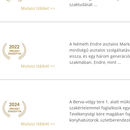
szaktudását ...
Mutass többet >>
A Németh Endre asztalos Marka
minőségű asztalos szolgáltatáso
vissza, és egy három generáció
szakmában. Endre, mint ...
Mutass többet >>
A Berva-völgy tere 1. alatt mű
szakértelemmel foglalkozik egy
Tevékenységi köre magában fo
konyhabútorok, üzletberendezés
Mutass többet >>