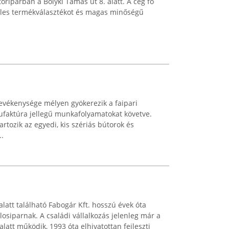
oriparban a Bolyki Tamás út 8. alatt. A cég fő
zéles termékválasztékot és magas minőségű
 tevékenysége mélyen gyökerezik a faipari
faktúra jellegű munkafolyamatokat követve.
artozik az egyedi, kis szériás bútorok és
..
 alatt található Fabogár Kft. hosszú évek óta
losiparnak. A családi vállalkozás jelenleg már a
latt működik, 1993 óta elhivatottan fejleszti