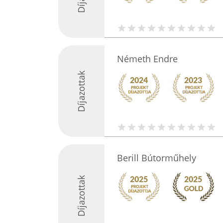
Németh Endre
Díjazottak
Berill Bútorműhely
Díjazottak