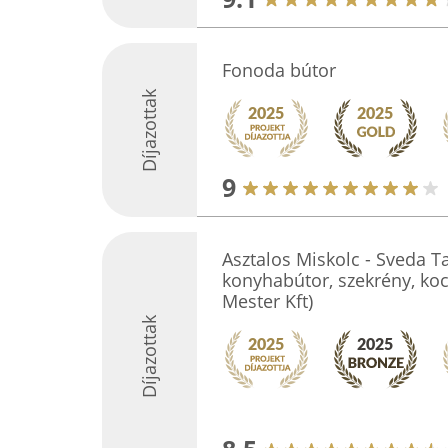
Fonoda bútor
Díjazottak
9
Asztalos Miskolc - Sveda T
konyhabútor, szekrény, koc
Mester Kft)
Díjazottak