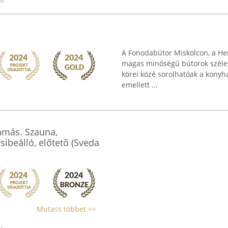
A Fonodabútor Miskolcon, a Her
magas minőségű bútorok széles
körei közé sorolhatóak a kony
emellett ...
amás. Szauna,
sibeálló, előtető (Sveda
Mutass többet >>