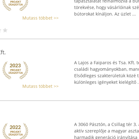
tapasztalatát felhalmozva a bút
törekvése, hogy vásárlóinak s
bútorokat kínáljon. Az üzlet ...
Mutass többet >>
ft.
A Lajos a Faiparos és Tsa. Kft.
családi hagyományokban, manu
Elsődleges szakterületük közé t
különleges igényeket kielégítő .
Mutass többet >>
A 3060 Pásztón, a Csillag tér 3.
aktív szereplője a magyar aszta
harmadik generáció irányítása a