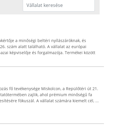
akértője a minőségi beltéri nyílászáróknak, és
6. szám alatt található. A vállalat az európai
azai képviselője és forgalmazója. Termékei között
ozás fő tevékenysége Miskolcon, a Repülőtéri út 21.
tatótermében zajlik, ahol prémium minőségű fa
sítésére fókuszál. A vállalat számára kiemelt cél, ...