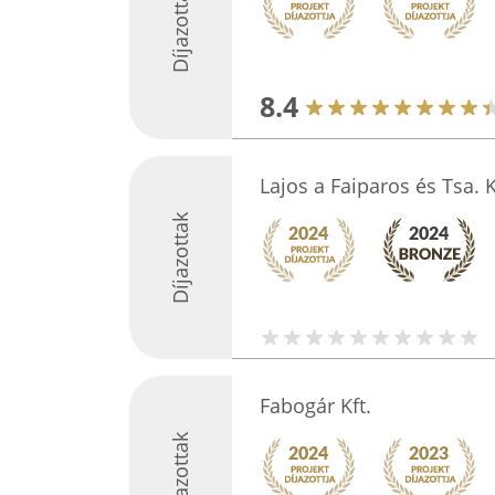
Díjazottak
8.4
Lajos a Faiparos és Tsa. K
Díjazottak
Fabogár Kft.
Díjazottak