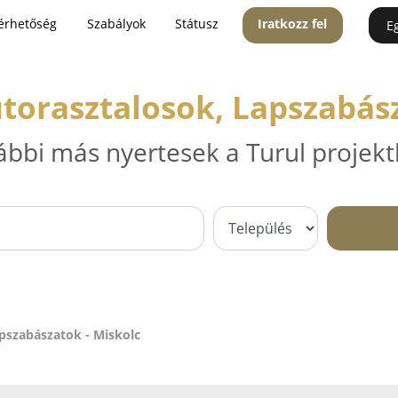
érhetőség
Szabályok
Státusz
Iratkozz fel
E
útorasztalosok, Lapszabász
ábbi más nyertesek a Turul projekt
pszabászatok - Miskolc