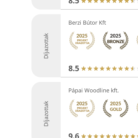
8.5
Berzi Bútor Kft
Díjazottak
8.5
Pápai Woodline kft.
Díjazottak
9.6