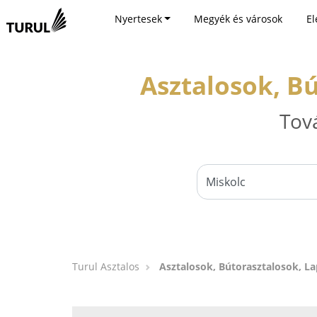
Nyertesek
Megyék és városok
El
Asztalosok, B
Tov
Turul Asztalos
Asztalosok, Bútorasztalosok, La