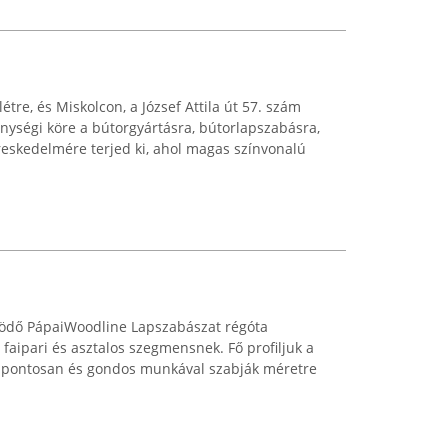
létre, és Miskolcon, a József Attila út 57. szám
kenységi köre a bútorgyártásra, bútorlapszabásra,
eskedelmére terjed ki, ahol magas színvonalú
ködő PápaiWoodline Lapszabászat régóta
faipari és asztalos szegmensnek. Fő profiljuk a
 pontosan és gondos munkával szabják méretre