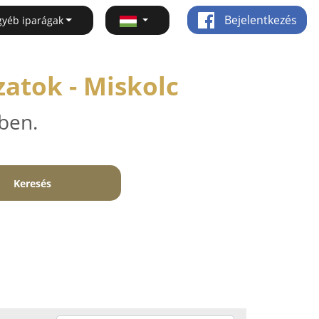
Bejelentkezés
gyéb iparágak
atok - Miskolc
ben.
Keresés