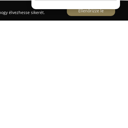
Ellenőrizze le
ogy élvezhesse sikerét.
kozás fő tevékenysége Miskolcon, a Repülőtéri út
bemutatótermében zajlik, ahol prémium minőségű
tékesítésére fókuszál. A vállalat számára kiemelt
remtsen, amelyben a természetes anyagok és az
ak. Termékpalettája között szerepelnek fa külső
kok, továbbá erkélyajtók is, amelyek megfelelnek
k.
emberei nagy hangsúlyt helyeznek a részletekre,
di megjelenést és hosszú élettartamot biztosít,