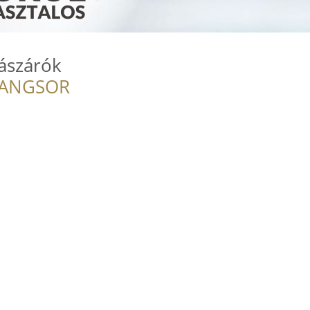
ászárók
RANGSOR