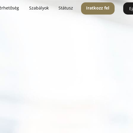
érhetőség
Szabályok
Státusz
Iratkozz fel
E