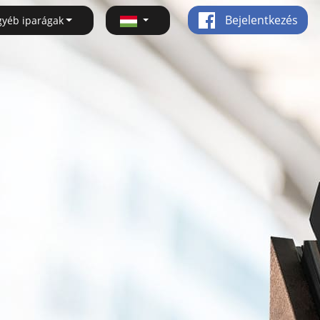
Bejelentkezés
gyéb iparágak