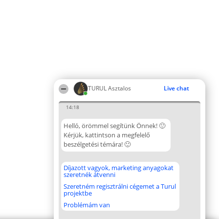
TURUL Asztalos
Live chat
14:18
Helló, örömmel segítünk Önnek! 🙂
Kérjük, kattintson a megfelelő
beszélgetési témára! 🙂
Díjazott vagyok, marketing anyagokat
szeretnék átvenni
Szeretném regisztrálni cégemet a Turul
projektbe
Problémám van