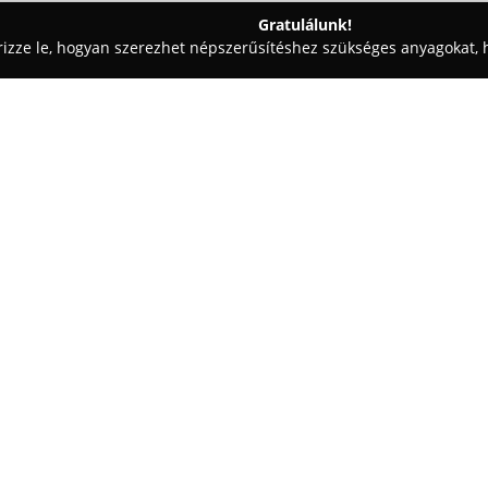
Gratulálunk!
rizze le, hogyan szerezhet népszerűsítéshez szükséges anyagokat, h
zabászatok - Miskolc
Ropant Fa Nyílászárók
Egy cég:
A
Ropant Fa Nyílászárók
vállal
21. szám alatti üzemében és 
fa nyílászárók gyártására és ér
cél, hogy olyan környezetet te
Mutass többet >>
igényes design összehangolódn
nyílászárók, beltéri ajtók, abla
napjaink építészeti elvárásaina
A cég tapasztalt asztalos szak
így minden egyes termékük egye