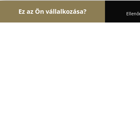
Ez az Ön vállalkozása?
Ellenő
Turul Asztalos
Asztalosok, Bútorasztalosok, Laps
Ropant Fa Nyílászárók
9.7
(46)
Miskolc, Miskolc
Mutasd a telefonszámot