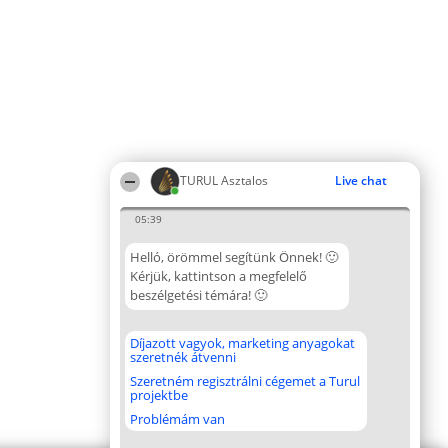
TURUL Asztalos
Live chat
05:39
Helló, örömmel segítünk Önnek! 🙂
Kérjük, kattintson a megfelelő
beszélgetési témára! 🙂
Díjazott vagyok, marketing anyagokat
szeretnék átvenni
Szeretném regisztrálni cégemet a Turul
projektbe
Problémám van