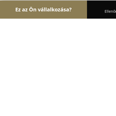
Ez az Ön vállalkozása?
Ellenő
Turul Asztalos
Asztalosok, Bútorasztalosok, Laps
Kálna Viktor
9.1
(19)
Miskolc, Kőporos u. 7
Mutasd a telefonszámot