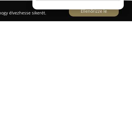
Ellenőrizze le
ogy élvezhesse sikerét.
a 2. szám alatt található
Kálna Viktor
l, hogy elhivatottan készíti el az egyedi
osszú évek tapasztalatának és szakmai
vállalkozás megbízható módon valósítja meg a
 előtt tartva, hogy az elkészült elemek
kókörnyezethez, illetve megőrizzék esztétikai és
von.
di konyhabútorok, beépített szekrények,
nappali és gyerekszoba bútorzatok tervezése és