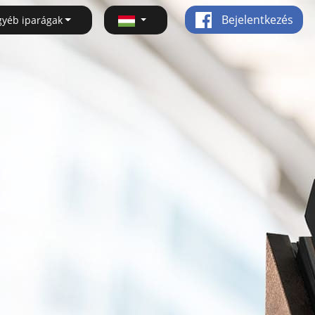
Bejelentkezés
gyéb iparágak