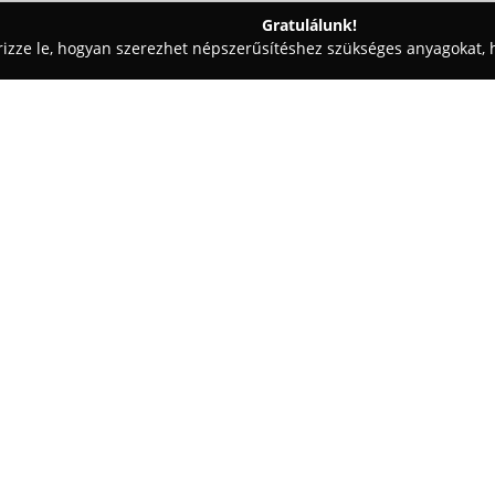
Gratulálunk!
rizze le, hogyan szerezhet népszerűsítéshez szükséges anyagokat, h
zabászatok - Miskolc
Kálna Viktor
Egy cég:
A miskolci Kempelen Farkas utc
asztalosműhely kiemelkedik azza
igényekre szabott bútorokat. H
alaposságának köszönhetően a 
Mutass többet >>
megrendelők elképzeléseit, szem
tökéletesen illeszkedjenek a la
használati értéküket hosszú tá
A műhely fő erősségeit az egye
fürdőszobabútorok, valamint a 