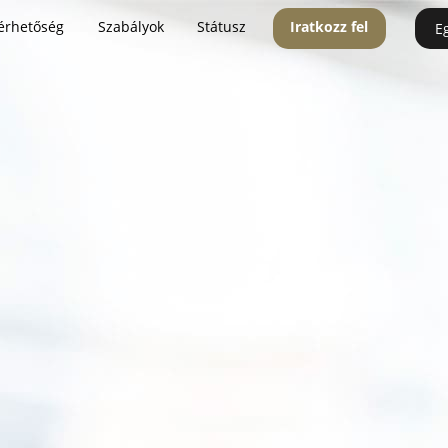
érhetőség
Szabályok
Státusz
Iratkozz fel
E