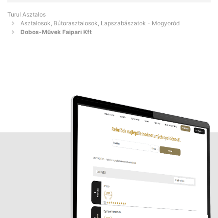
Turul Asztalos
Asztalosok, Bútorasztalosok, Lapszabászatok - Mogyoród
Dobos-Művek Faipari Kft