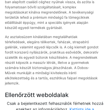
ban alapított családi céghez nyúlnak vissza, és azóta is
folyamatosan bővíti szolgáltatásait, komplex
megoldásokat kínálva megrendelőinek. A tevékenységi
területük lefedi a prémium minőségű fa tömegcikkek
előállítását éppúgy, mint a speciális igények alapján
készülő egyedi termékek gyártását.
Az asztalosüzem kínálatában megtalálhatóak
térlefedések, elegáns télikertek, faházak, strapabíró
galériák, valamint egyedi lépcsők is. A cég kiemelt gondot
fordít korszerű nyílászárók, praktikus esővédők, dekoratív
szaletlik és egyedi bútorok készítésére. A megrendelések
részét képezik a masszív létrák, illetve a gyermekek
számára készült biztonságos játszóházak. A Dobos-
Művek munkáját a minőségi kivitelezés iránti
elkötelezettség és a tartós, esztétikus faipari megoldások
jellemzik.
Ellenőrzött weboldalak
Csak a bejelentkezett felhasználók férhetnek hozzá
ezekhez az információkhoz.
Kattints ide a