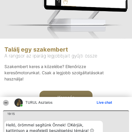
Találj egy szakembert
A rangsor az iparág legjobbjait gyűjti össze
Szakembert keres a közelébe? Ellenőrizze
keresőmotorunkat. Csak a legjobb szolgáltatásokat
használja!
Keresés
TURUL Asztalos
Live chat
19:15
Helló, örömmel segítünk Önnek! 🙂Kérjük,
kattintson a megfelelő beszélgetési témára! 🙂