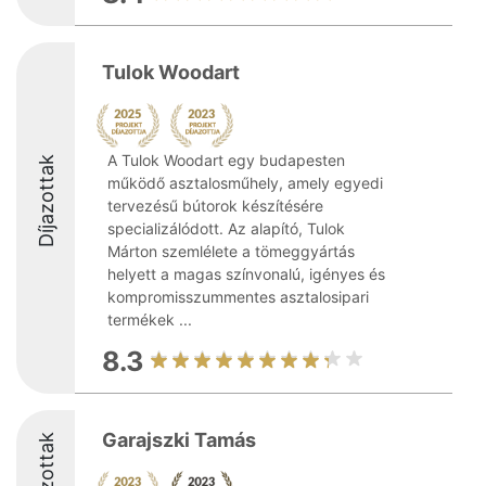
Tulok Woodart
A Tulok Woodart egy budapesten
Díjazottak
működő asztalosműhely, amely egyedi
tervezésű bútorok készítésére
specializálódott. Az alapító, Tulok
Márton szemlélete a tömeggyártás
helyett a magas színvonalú, igényes és
kompromisszummentes asztalosipari
termékek ...
8.3
Garajszki Tamás
Díjazottak