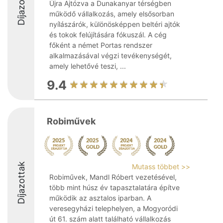
Díjazottak
Újra Ajtózva a Dunakanyar térségben
működő vállalkozás, amely elsősorban
nyílászárók, különösképpen beltéri ajtók
és tokok felújítására fókuszál. A cég
főként a német Portas rendszer
alkalmazásával végzi tevékenységét,
amely lehetővé teszi, ...
9.4
Robiművek
Díjazottak
Mutass többet >>
Robiművek, Mandl Róbert vezetésével,
több mint húsz év tapasztalatára építve
működik az asztalos iparban. A
veresegyházi telephelyen, a Mogyoródi
út 61. szám alatt található vállalkozás