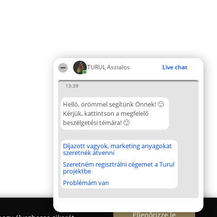
TURUL Asztalos
Live chat
13:39
Helló, örömmel segítünk Önnek! 🙂
Kérjük, kattintson a megfelelő
beszélgetési témára! 🙂
Díjazott vagyok, marketing anyagokat
szeretnék átvenni
Szeretném regisztrálni cégemet a Turul
projektbe
Problémám van
Ellenőrizze le