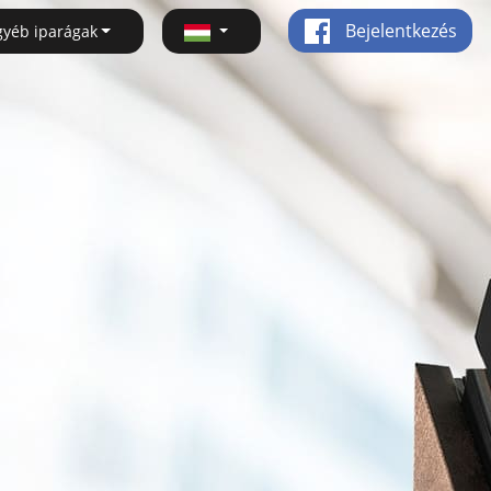
Bejelentkezés
gyéb iparágak