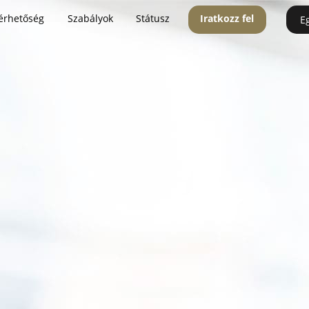
érhetőség
Szabályok
Státusz
Iratkozz fel
E