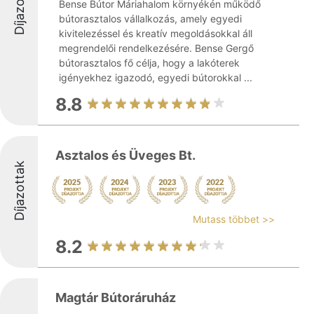
Díjazottak
Bense Bútor Máriahalom környékén működő
bútorasztalos vállalkozás, amely egyedi
kivitelezéssel és kreatív megoldásokkal áll
megrendelői rendelkezésére. Bense Gergő
bútorasztalos fő célja, hogy a lakóterek
igényekhez igazodó, egyedi bútorokkal ...
8.8
Asztalos és Üveges Bt.
Díjazottak
Mutass többet >>
8.2
Magtár Bútoráruház