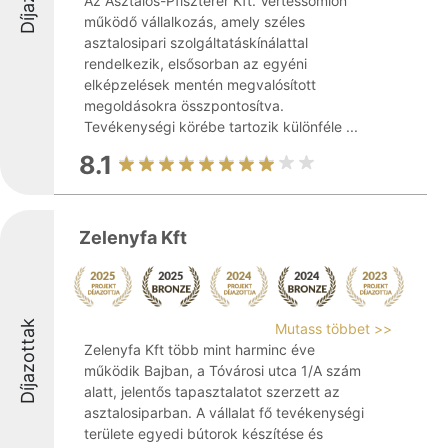
Az Asztalos-Pfiszterer Kft. Vértessomlón
működő vállalkozás, amely széles
asztalosipari szolgáltatáskínálattal
rendelkezik, elsősorban az egyéni
elképzelések mentén megvalósított
megoldásokra összpontosítva.
Tevékenységi körébe tartozik különféle ...
8.1
Zelenyfa Kft
Díjazottak
Mutass többet >>
Zelenyfa Kft több mint harminc éve
működik Bajban, a Tóvárosi utca 1/A szám
alatt, jelentős tapasztalatot szerzett az
asztalosiparban. A vállalat fő tevékenységi
területe egyedi bútorok készítése és