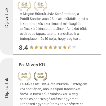
Díjazottak
A Magtár Bútoráruház Komáromban, a
Petőfi Sándor utca 23. alatt működik, ahol a
lakberendezés szerelmesei minőségi és
széles körű kínálatot találnak. Az üzlet több
évtizedes tapasztalattal rendelkezik a
bútorpiacon, és fő célja, hogy segítse ...
8.4
Fa-Míves Kft.
Díjazottak
Fa-Míves Kft. 1994 óta működik Esztergom
központjában, ahol a faipari tradíciókat
ötvözi a korszerű elvárásokkal. A cég
asztalosipari szolgáltatásait egyaránt
kiterjeszti egyedi bútorok tervezésére és