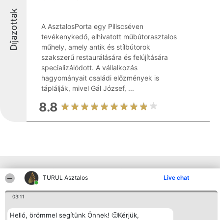
Díjazottak
A AsztalosPorta egy Piliscséven
tevékenykedő, elhivatott műbútorasztalos
műhely, amely antik és stílbútorok
szakszerű restaurálására és felújítására
specializálódott. A vállalkozás
hagyományait családi előzmények is
táplálják, mivel Gál József, ...
8.8
Más cégek a környéken
TURUL Asztalos
Live chat
03:11
Rangsorszervező
Népszavazás
Elérhetőség
SC Beautiful Company S.R.L.
Nyertesek
Elérhetőség
Helló, örömmel segítünk Önnek! 🙂Kérjük,