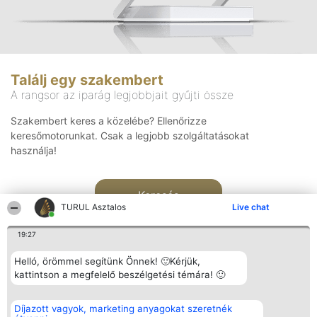
Találj egy szakembert
A rangsor az iparág legjobbjait gyűjti össze
Szakembert keres a közelébe? Ellenőrizze
keresőmotorunkat. Csak a legjobb szolgáltatásokat
használja!
Keresés
TURUL Asztalos
Live chat
19:27
Helló, örömmel segítünk Önnek! 🙂Kérjük,
kattintson a megfelelő beszélgetési témára! 🙂
Rangsorszervező
Népszavazás
Elérhetőség
Díjazott vagyok, marketing anyagokat szeretnék
SC Beautiful Company S.R.L.
Nyertesek
Elérhetőség