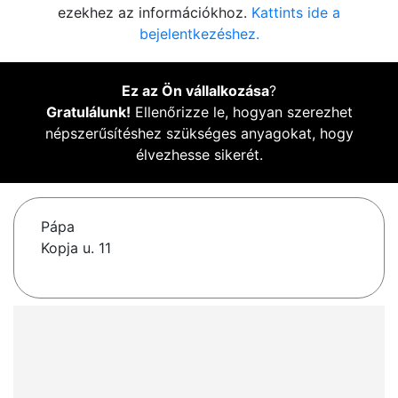
ezekhez az információkhoz.
Kattints ide a
bejelentkezéshez.
Ez az Ön vállalkozása
?
Gratulálunk!
Ellenőrizze le, hogyan szerezhet
népszerűsítéshez szükséges anyagokat, hogy
élvezhesse sikerét.
Pápa
Kopja u. 11