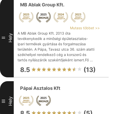
MB Ablak Group Kft.
Mutass többet >>
A MB Ablak Group Kft. 2013 óta
Hely
II
tevékenykedik a minőségi épületasztalos-
ipari termékek gyártása és forgalmazása
területén. A Pápa, Tavasz utca 36. szám alatti
székhellyel rendelkező cég a korszerű és
tartós nyílászárók szakértőjeként ismert.Fő ...
8.5
(13)
Pápai Asztalos Kft
Hely
III
8.5
(5)