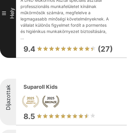
A DND Műkörmös Asztal speciális asztalai
professzionális munkafelületet kínálnak
Hely
műkörmösök számára, megfelelve a
III
legmagasabb minőségi követelményeknek. A
vállalat különös figyelmet fordít a pormentes
és higiénikus munkakörnyezet biztosítására,
...
9.4
(27)
Suparoll Kids
Díjazottak
8.5