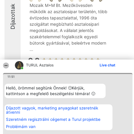
Mozaik M+M Bt. Mezőkövesden
Díjazottak
működik az asztalosipar területén, több
évtizedes tapasztalattal, 1996 óta
szolgáltat megbízható asztalosipari
megoldásokat. A vállalat jelentős
szakértelemmel foglalkozik egyedi
bútorok gyártásával, beleértve modern
...
9.8
TURUL Asztalos
Live chat
11:51
Rangsorszervező
Népszavazás
Elérhetőség
SC Beautiful Company S.R.L.
Nyertesek
Elérhetőség
Helló, örömmel segítünk Önnek! 🙂Kérjük,
Bulevardul Aleea Timișul De
Az összes
kattintson a megfelelő beszélgetési témára! 🙂
Sus Nr. 2, Bl. A30, Sc. A, Et.
díjazottak
4, Ap. 13
listája
Bukarest 53-238
Szabályok
Díjazott vagyok, marketing anyagokat szeretnék
Adószám 36737675
Státusz
átvenni
tel: +363 033 425 71
Polityka
Prywatności
Szeretném regisztrálni cégemet a Turul projektbe
Problémám van