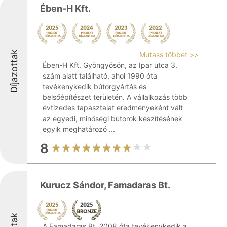
Ében-H Kft.
Díjazottak
Mutass többet >>
Ében-H Kft. Gyöngyösön, az Ipar utca 3.
szám alatt található, ahol 1990 óta
tevékenykedik bútorgyártás és
belsőépítészet területén. A vállalkozás több
évtizedes tapasztalat eredményeként vált
az egyedi, minőségi bútorok készítésének
egyik meghatározó ...
8
Kurucz Sándor, Famadaras Bt.
A Famadaras Bt. 2008 óta tevékenykedik a