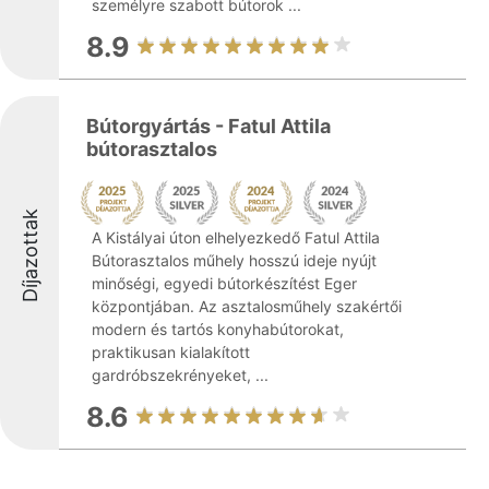
személyre szabott bútorok ...
8.9
Bútorgyártás - Fatul Attila
bútorasztalos
Díjazottak
A Kistályai úton elhelyezkedő Fatul Attila
Bútorasztalos műhely hosszú ideje nyújt
minőségi, egyedi bútorkészítést Eger
központjában. Az asztalosműhely szakértői
modern és tartós konyhabútorokat,
praktikusan kialakított
gardróbszekrényeket, ...
8.6