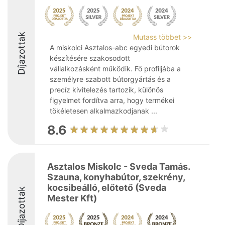
Díjazottak
Mutass többet >>
A miskolci Asztalos-abc egyedi bútorok
készítésére szakosodott
vállalkozásként működik. Fő profiljába a
személyre szabott bútorgyártás és a
precíz kivitelezés tartozik, különös
figyelmet fordítva arra, hogy termékei
tökéletesen alkalmazkodjanak ...
8.6
Asztalos Miskolc - Sveda Tamás.
Szauna, konyhabútor, szekrény,
kocsibeálló, előtető (Sveda
Díjazottak
Mester Kft)