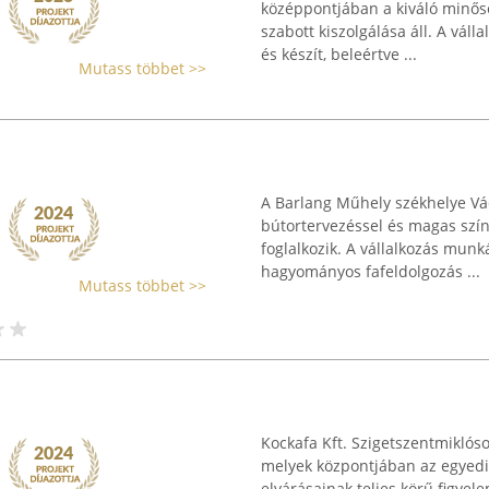
középpontjában a kiváló minős
szabott kiszolgálása áll. A váll
és készít, beleértve ...
Mutass többet >>
A Barlang Műhely székhelye Vác,
bútortervezéssel és magas szín
foglalkozik. A vállalkozás munk
hagyományos fafeldolgozás ...
Mutass többet >>
Kockafa Kft. Szigetszentmiklóso
melyek központjában az egyedi 
elvárásainak teljes körű figyel