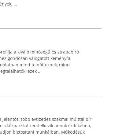
nyek, ...
ofilja a kiváló minőségű és strapabíró
ekhez gondosan válogatott keményfa
ínálatban mind felnőtteknek, mind
gtalálhatók, ezek ...
e jelentős, több évtizedes szakmai múlttal bír
 eszközparkkal rendelkezik annak érdekében,
tudjon biztosítani munkáiban. Működésük