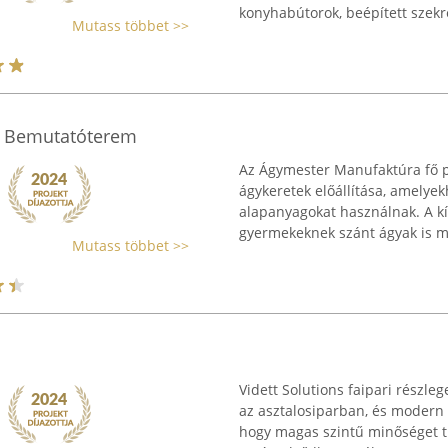
konyhabútorok, beépített szekré
Mutass többet >>
- Bemutatóterem
Az Ágymester Manufaktúra fő pr
ágykeretek előállítása, amely
alapanyagokat használnak. A k
gyermekeknek szánt ágyak is me
Mutass többet >>
Vidett Solutions faipari részleg
az asztalosiparban, és modern
hogy magas szintű minőséget 