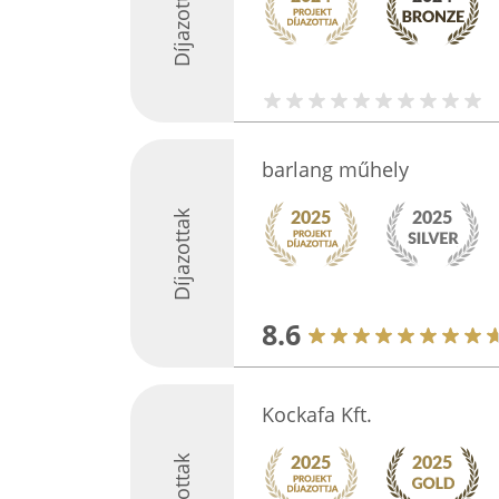
Díjazottak
barlang műhely
Díjazottak
8.6
Kockafa Kft.
Díjazottak