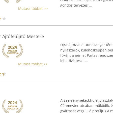
gondos tervezés ...
Mutass többet >>
 Ajtófelújító Mestere
Újra Ajtózva a Dunakanyar tér
nyílászárók, különösképpen belté
főként a német Portas rendszer
lehetővé teszi, ...
Mutass többet >>
A Szekrényneked.hu egy asztalo
Céhmester utcában működik, és
gyártását végzi. Fő profiljuk a