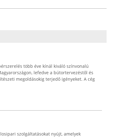
érszerelés több éve kínál kiváló színvonalú
Magyarországon, lefedve a bútortervezéstől és
pítészeti megoldásokig terjedő igényeket. A cég
osipari szolgáltatásokat nyújt, amelyek