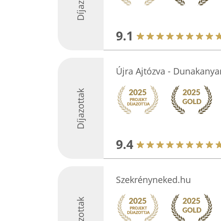
9.1
Újra Ajtózva - Dunakanyar
Díjazottak
9.4
Szekrényneked.hu
Díjazottak