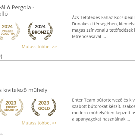
álló Pergola -
llő
Ács Tetőfedés Faház Kocsibeáll
Dunakeszi térségében, kiemelve
magas színvonalú tetőfedések k
létrehozásával ...
Mutass többet >>
)
s kivitelező műhely
Enter Team bútortervező és kiv
szabott bútorokat készít, szako
modern műhelyében képzett asz
alapanyagokat használnak ...
Mutass többet >>