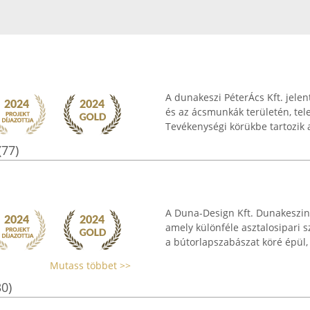
A dunakeszi PéterÁcs Kft. jele
és az ácsmunkák területén, tele
Tevékenységi körükbe tartozik a
(77)
A Duna-Design Kft. Dunakeszin 
amely különféle asztalosipari sz
a bútorlapszabászat köré épül, 
Mutass többet >>
30)