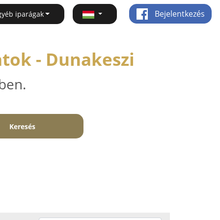
Bejelentkezés
gyéb iparágak
atok - Dunakeszi
ben.
Keresés