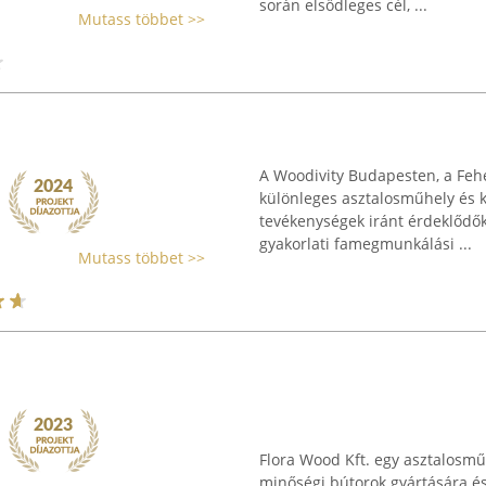
során elsődleges cél, ...
Mutass többet >>
A Woodivity Budapesten, a Feh
különleges asztalosműhely és kö
tevékenységek iránt érdeklődők 
gyakorlati famegmunkálási ...
Mutass többet >>
Flora Wood Kft. egy asztalosm
minőségi bútorok gyártására és