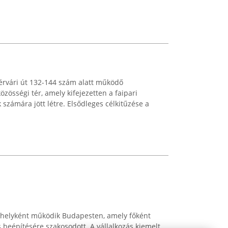
érvári út 132-144 szám alatt működő
zösségi tér, amely kifejezetten a faipari
számára jött létre. Elsődleges célkitűzése a
űhelyként működik Budapesten, amely főként
 beépítésére szakosodott. A vállalkozás kiemelt