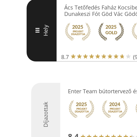
Ács Tetőfedés Faház Kocsibe
Dunakeszi Fót Göd Vác Gödö
Hely
III
8.7
(9
Enter Team bútortervező é
Díjazottak
8.4