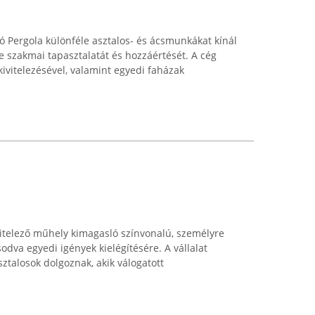
ó Pergola különféle asztalos- és ácsmunkákat kínál
 szakmai tapasztalatát és hozzáértését. A cég
ivitelezésével, valamint egyedi faházak
itelező műhely kimagasló színvonalú, személyre
sodva egyedi igények kielégítésére. A vállalat
talosok dolgoznak, akik válogatott