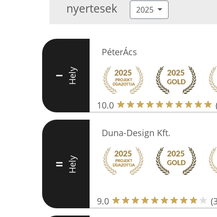
nyertesek
2025
PéterÁcs
Hely
I
10.0
Duna-Design Kft.
Hely
II
9.0
(