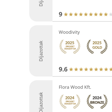
9
Woodivity
Díjazottak
9.6
Flora Wood Kft.
Díjazottak