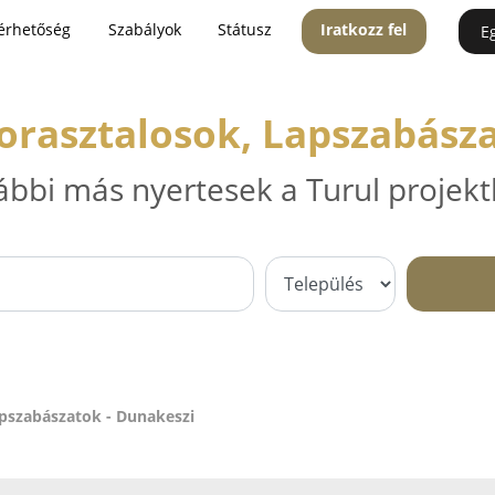
érhetőség
Szabályok
Státusz
Iratkozz fel
E
orasztalosok, Lapszabász
ábbi más nyertesek a Turul projekt
apszabászatok - Dunakeszi