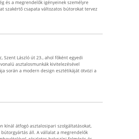
ég és a megrendelők igényeinek személyre
alat szakértő csapata változatos bútorokat tervez
 Szent László út 23., ahol főként egyedi
vonalú asztalosmunkák kivitelezésével
ája során a modern design esztétikáját ötvözi a
n kínál átfogó asztalosipari szolgáltatásokat,
bútorgyártás áll. A vállalat a megrendelők
embevételével, részletes helyszíni felmérés és