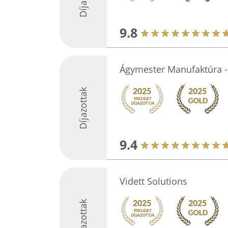
9.8
Ágymester Manufaktúra 
Díjazottak
9.4
Vidett Solutions
Díjazottak