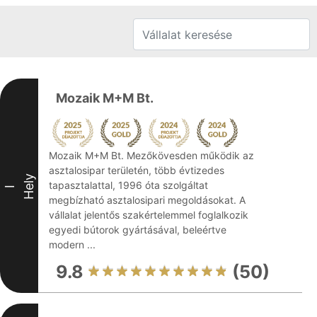
Mozaik M+M Bt.
Mozaik M+M Bt. Mezőkövesden működik az
asztalosipar területén, több évtizedes
Hely
tapasztalattal, 1996 óta szolgáltat
I
megbízható asztalosipari megoldásokat. A
vállalat jelentős szakértelemmel foglalkozik
egyedi bútorok gyártásával, beleértve
modern ...
9.8
(50)