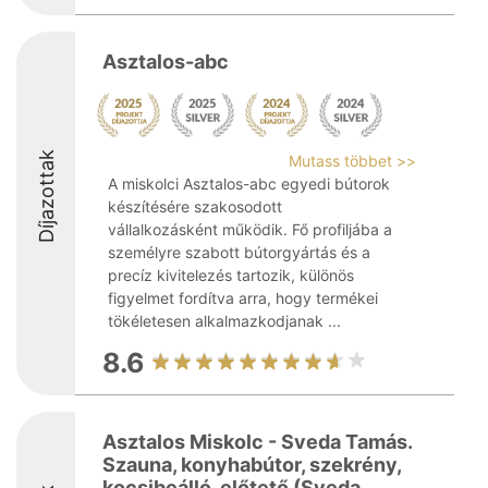
Asztalos-abc
Díjazottak
Mutass többet >>
A miskolci Asztalos-abc egyedi bútorok
készítésére szakosodott
vállalkozásként működik. Fő profiljába a
személyre szabott bútorgyártás és a
precíz kivitelezés tartozik, különös
figyelmet fordítva arra, hogy termékei
tökéletesen alkalmazkodjanak ...
8.6
Asztalos Miskolc - Sveda Tamás.
Szauna, konyhabútor, szekrény,
kocsibeálló, előtető (Sveda