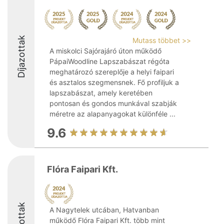
Díjazottak
Mutass többet >>
A miskolci Sajórajáró úton működő
PápaiWoodline Lapszabászat régóta
meghatározó szereplője a helyi faipari
és asztalos szegmensnek. Fő profiljuk a
lapszabászat, amely keretében
pontosan és gondos munkával szabják
méretre az alapanyagokat különféle ...
9.6
Flóra Faipari Kft.
Díjazottak
A Nagytelek utcában, Hatvanban
működő Flóra Faipari Kft. több mint