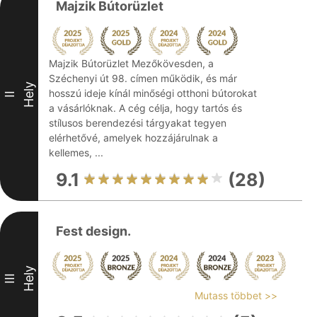
Majzik Bútorüzlet
Majzik Bútorüzlet Mezőkövesden, a
Széchenyi út 98. címen működik, és már
Hely
hosszú ideje kínál minőségi otthoni bútorokat
II
a vásárlóknak. A cég célja, hogy tartós és
stílusos berendezési tárgyakat tegyen
elérhetővé, amelyek hozzájárulnak a
kellemes, ...
9.1
(28)
Fest design.
Hely
III
Mutass többet >>