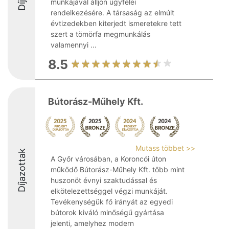
munkájával álljon ügyfelei
rendelkezésére. A társaság az elmúlt
évtizedekben kiterjedt ismeretekre tett
szert a tömörfa megmunkálás
valamennyi ...
8.5
Bútorász-Műhely Kft.
Mutass többet >>
Díjazottak
A Győr városában, a Koroncói úton
működő Bútorász-Műhely Kft. több mint
huszonöt évnyi szaktudással és
elkötelezettséggel végzi munkáját.
Tevékenységük fő irányát az egyedi
bútorok kiváló minőségű gyártása
jelenti, amelyhez modern