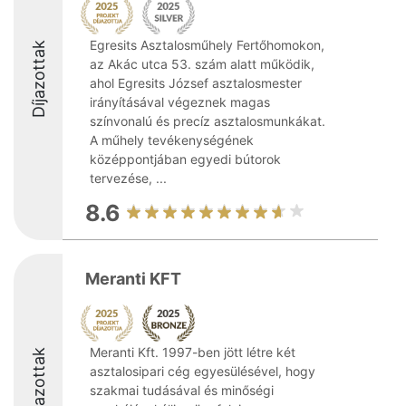
Egresits Asztalosműhely Fertőhomokon,
Díjazottak
az Akác utca 53. szám alatt működik,
ahol Egresits József asztalosmester
irányításával végeznek magas
színvonalú és precíz asztalosmunkákat.
A műhely tevékenységének
középpontjában egyedi bútorok
tervezése, ...
8.6
Meranti KFT
Meranti Kft. 1997-ben jött létre két
Díjazottak
asztalosipari cég egyesülésével, hogy
szakmai tudásával és minőségi