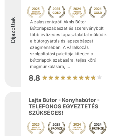
Díjazottak
A zalaszentgróti Aknis Bútor
Bútorlapszabászat és szerelvénybolt
több évtizedes tapasztalattal működik
a bútorgyártás és lapszabászat
szegmensében. A vállalkozás
szolgáltatási palettája kiterjed a
bútorlapok szabására, teljes körű
megmunkálására, ...
8.8
Lajta Bútor - Konyhabútor -
TELEFONOS EGYEZTETÉS
SZÜKSÉGES!