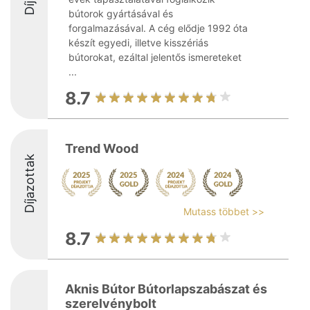
bútorok gyártásával és
forgalmazásával. A cég elődje 1992 óta
készít egyedi, illetve kisszériás
bútorokat, ezáltal jelentős ismereteket
...
8.7
Trend Wood
Díjazottak
Mutass többet >>
8.7
Aknis Bútor Bútorlapszabászat és
szerelvénybolt