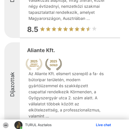
vállalkozás alapítója, Virág Stefan, közel
négy évtizednyi, nemzetközi szakmai
tapasztalattal rendelkezik, amelyet
Magyarországon, Ausztriában ...
8.5
Aliante Kft.
Az Aliante Kft. elismert szereplő a fa- és
Díjazottak
bútoripar területén, modern
gyártóüzemmel és szakképzett
csapattal rendelkezik Körmenden, a
Gyógyszergyár utca 2. szám alatt. A
vállalatot többek között az
elkötelezettség, a professzionalizmus,
valamint ...
TURUL Asztalos
9
Live chat