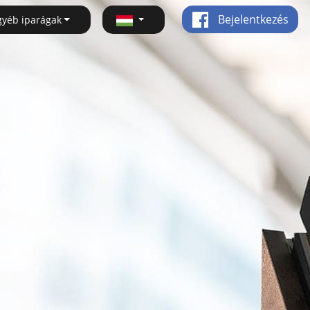
Bejelentkezés
gyéb iparágak