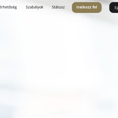
érhetőség
Szabályok
Státusz
Iratkozz fel
E