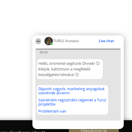
TURUL Asztalos
Live chat
06:50
Helló, örömmel segítünk Önnek! 🙂
Kérjük, kattintson a megfelelő
beszélgetési témára! 🙂
Díjazott vagyok, marketing anyagokat
szeretnék átvenni
Szeretném regisztrálni cégemet a Turul
projektbe
Problémám van
Ellenőrizze le