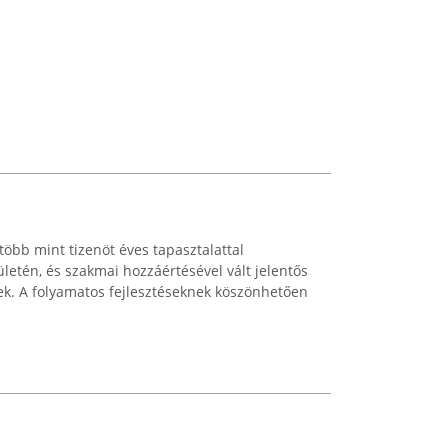
több mint tizenöt éves tapasztalattal
ületén, és szakmai hozzáértésével vált jelentős
ek. A folyamatos fejlesztéseknek köszönhetően