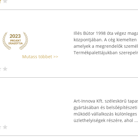
Illés Bútor 1998 óta végez ma
központjában. A cég kiemelten f
amelyek a megrendelők személy
Termékpalettájukban szerepeln
Mutass többet >>
Art-Innova Kft. széleskörű tapa
gyártásában és belsőépítészet
működő vállalkozás különleges 
üzlethelyiségek részére, ahol ...