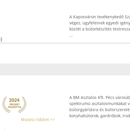
A Kaposváron tevékenykedő Sza
végez, ügyfeleinek egyedi igény
között a bútorkészítés testres
...
)
A BM Asztalos Kft. Pécs városá
spektrumú asztalosmunkákat vé
bútorgyártásra és bútorszerelé
konyhabútorok, gardróbok, iroda
Mutass többet >>