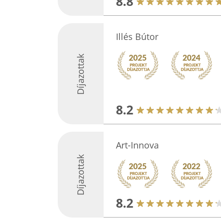
8.8
Illés Bútor
Díjazottak
8.2
Art-Innova
Díjazottak
8.2