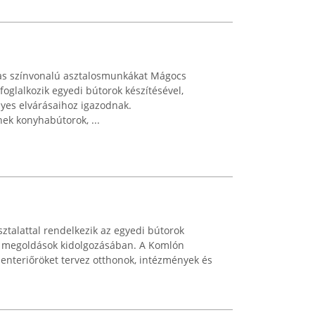
gas színvonalú asztalosmunkákat Mágocs
oglalkozik egyedi bútorok készítésével,
es elvárásaihoz igazodnak.
ek konyhabútorok, ...
sztalattal rendelkezik az egyedi bútorok
i megoldások kidolgozásában. A Komlón
enteriőröket tervez otthonok, intézmények és