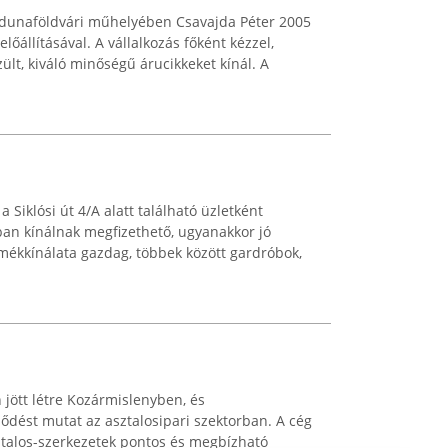
ő dunaföldvári műhelyében Csavajda Péter 2005
előállításával. A vállalkozás főként kézzel,
lt, kiváló minőségű árucikkeket kínál. A
 Siklósi út 4/A alatt található üzletként
ban kínálnak megfizethető, ugyanakkor jó
mékkínálata gazdag, többek között gardróbok,
jött létre Kozármislenyben, és
dést mutat az asztalosipari szektorban. A cég
sztalos-szerkezetek pontos és megbízható