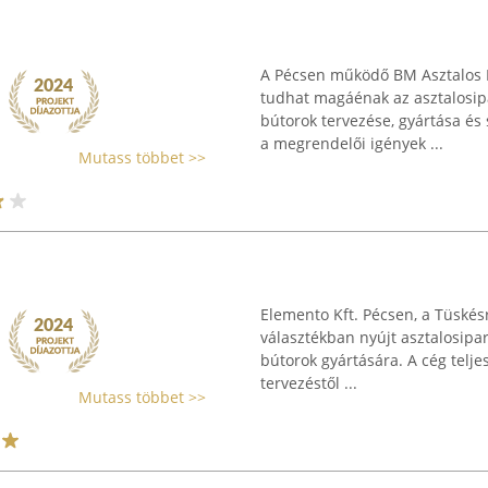
A Pécsen működő BM Asztalos Kf
tudhat magáénak az asztalosipa
bútorok tervezése, gyártása és
a megrendelői igények ...
Mutass többet >>
Elemento Kft. Pécsen, a Tüskésr
választékban nyújt asztalosipar
bútorok gyártására. A cég telje
tervezéstől ...
Mutass többet >>