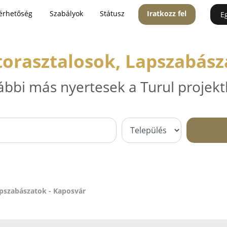
érhetőség
Szabályok
Státusz
Iratkozz fel
E
torasztalosok, Lapszabász
ábbi más nyertesek a Turul projekt
apszabászatok - Kaposvár