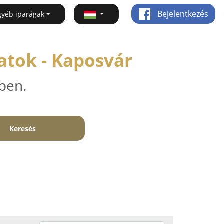
Bejelentkezés
gyéb iparágak
atok - Kaposvár
ben.
Keresés