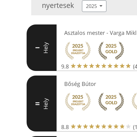
nyertesek
2025
Asztalos mester - Varga Mik
Hely
I
9.8
(
Bőség Bútor
Hely
II
8.8
(