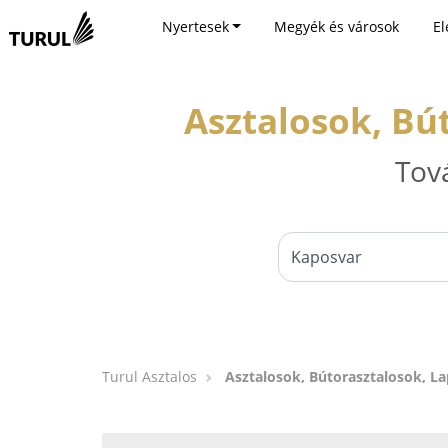
Nyertesek
Megyék és városok
El
Asztalosok, Bú
Tov
Turul Asztalos
Asztalosok, Bútorasztalosok, L