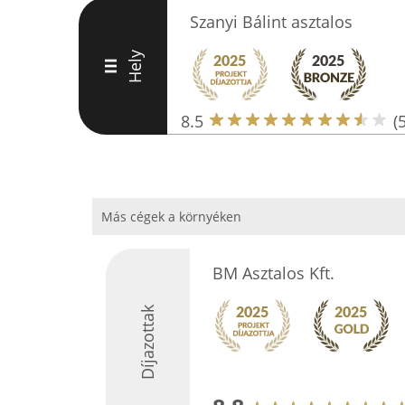
Szanyi Bálint asztalos
Hely
III
8.5
(5
Más cégek a környéken
BM Asztalos Kft.
Díjazottak