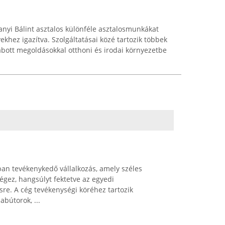
nyi Bálint asztalos különféle asztalosmunkákat
ekhez igazítva. Szolgáltatásai közé tartozik többek
zabott megoldásokkal otthoni és irodai környezetbe
ban tevékenykedő vállalkozás, amely széles
gez, hangsúlyt fektetve az egyedi
sre. A cég tevékenységi köréhez tartozik
bútorok, ...