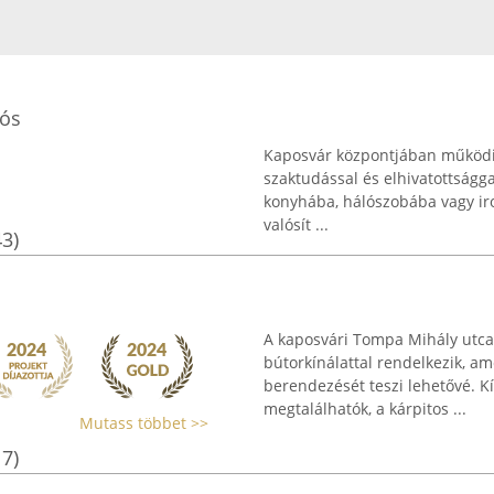
lós
Kaposvár központjában működik
szaktudással és elhivatottságga
konyhába, hálószobába vagy iro
valósít ...
43)
A kaposvári Tompa Mihály utca 
bútorkínálattal rendelkezik, am
berendezését teszi lehetővé. Kí
megtalálhatók, a kárpitos ...
Mutass többet >>
17)