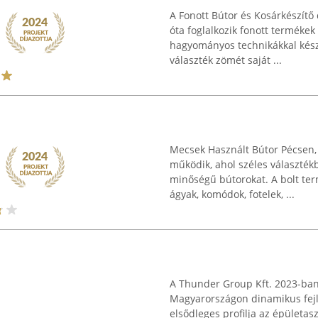
A Fonott Bútor és Kosárkészít
óta foglalkozik fonott termékek 
hagyományos technikákkal készü
választék zömét saját ...
Mecsek Használt Bútor Pécsen, a
működik, ahol széles választék
minőségű bútorokat. A bolt ter
ágyak, komódok, fotelek, ...
A Thunder Group Kft. 2023-ban 
Magyarországon dinamikus fejlő
elsődleges profilja az épületa