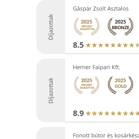
Gáspár Zsolt Asztalos
Díjazottak
8.5
Herner Faipari Kft.
Díjazottak
8.9
Fonott bútor és kosárkész