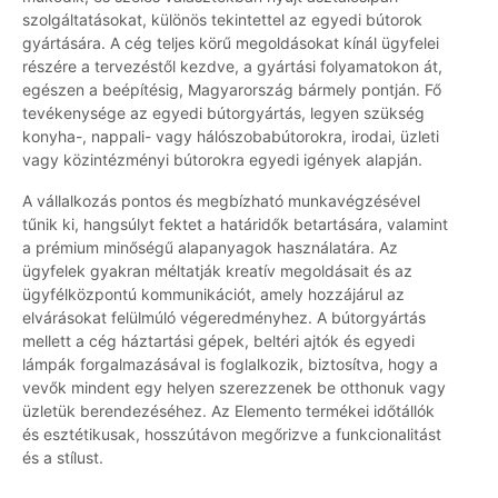
szolgáltatásokat, különös tekintettel az egyedi bútorok
gyártására. A cég teljes körű megoldásokat kínál ügyfelei
részére a tervezéstől kezdve, a gyártási folyamatokon át,
egészen a beépítésig, Magyarország bármely pontján. Fő
tevékenysége az egyedi bútorgyártás, legyen szükség
konyha-, nappali- vagy hálószobabútorokra, irodai, üzleti
vagy közintézményi bútorokra egyedi igények alapján.
A vállalkozás pontos és megbízható munkavégzésével
tűnik ki, hangsúlyt fektet a határidők betartására, valamint
a prémium minőségű alapanyagok használatára. Az
ügyfelek gyakran méltatják kreatív megoldásait és az
ügyfélközpontú kommunikációt, amely hozzájárul az
elvárásokat felülmúló végeredményhez. A bútorgyártás
mellett a cég háztartási gépek, beltéri ajtók és egyedi
lámpák forgalmazásával is foglalkozik, biztosítva, hogy a
vevők mindent egy helyen szerezzenek be otthonuk vagy
üzletük berendezéséhez. Az Elemento termékei időtállók
és esztétikusak, hosszútávon megőrizve a funkcionalitást
és a stílust.