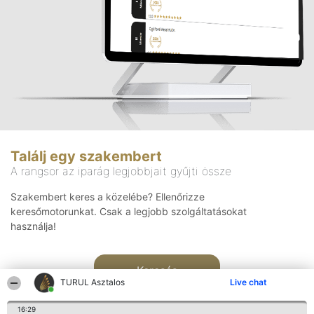
Találj egy szakembert
A rangsor az iparág legjobbjait gyűjti össze
Szakembert keres a közelébe? Ellenőrizze
keresőmotorunkat. Csak a legjobb szolgáltatásokat
használja!
Keresés
TURUL Asztalos
Live chat
16:29