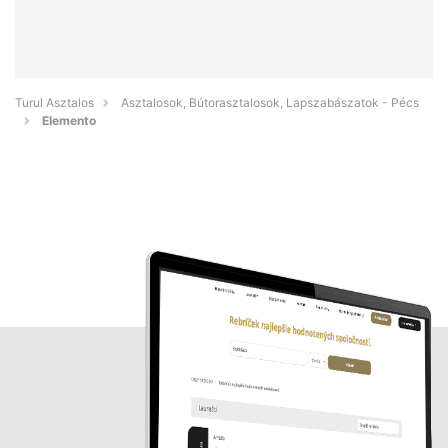
Turul Asztalos
Asztalosok, Bútorasztalosok, Lapszabászatok - Pécs
Elemento