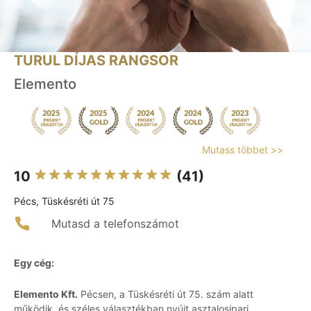
TURUL DÍJAS RANGSOR
Elemento
Mutass többet >>
10
(41)
Pécs, Tüskésréti út 75
Mutasd a telefonszámot
Egy cég:
Elemento Kft.
Pécsen, a Tüskésréti út 75. szám alatt
működik, és széles választékban nyújt asztalosipari