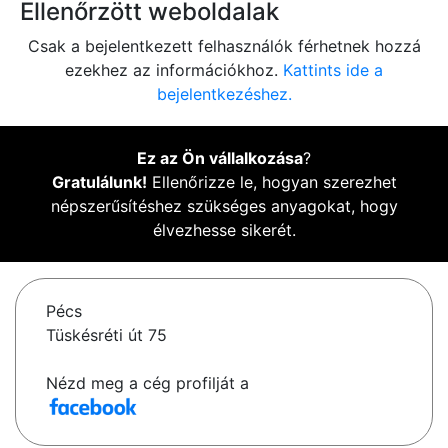
Ellenőrzött weboldalak
Csak a bejelentkezett felhasználók férhetnek hozzá
ezekhez az információkhoz.
Kattints ide a
bejelentkezéshez.
Ez az Ön vállalkozása
?
Gratulálunk!
Ellenőrizze le, hogyan szerezhet
népszerűsítéshez szükséges anyagokat, hogy
élvezhesse sikerét.
Pécs
Tüskésréti út 75
Nézd meg a cég profilját a