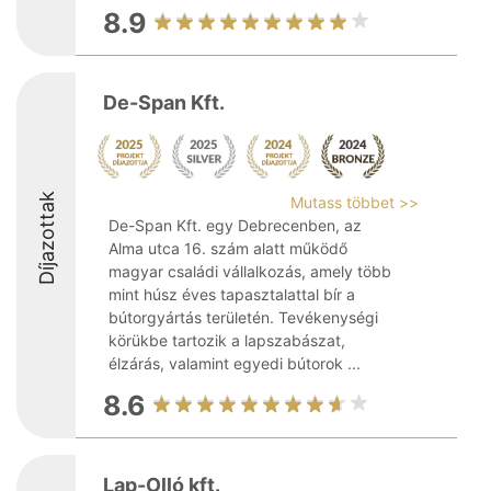
8.9
De-Span Kft.
Díjazottak
Mutass többet >>
De-Span Kft. egy Debrecenben, az
Alma utca 16. szám alatt működő
magyar családi vállalkozás, amely több
mint húsz éves tapasztalattal bír a
bútorgyártás területén. Tevékenységi
körükbe tartozik a lapszabászat,
élzárás, valamint egyedi bútorok ...
8.6
Lap-Olló kft.