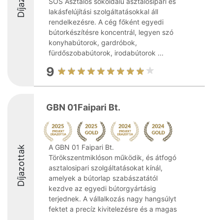
SOS Asztalos sokoldalú asztalosipari és
lakásfelújítási szolgáltatásokkal áll
rendelkezésre. A cég főként egyedi
bútorkészítésre koncentrál, legyen szó
konyhabútorok, gardróbok,
fürdőszobabútorok, irodabútorok ...
9
GBN 01Faipari Bt.
A GBN 01 Faipari Bt.
Díjazottak
Törökszentmiklóson működik, és átfogó
asztalosipari szolgáltatásokat kínál,
amelyek a bútorlap szabászatától
kezdve az egyedi bútorgyártásig
terjednek. A vállalkozás nagy hangsúlyt
fektet a precíz kivitelezésre és a magas
...