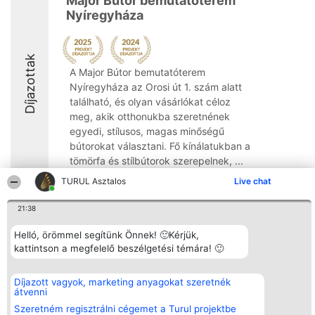
Major Bútor bemutatóterem
Nyíregyháza
Díjazottak
A Major Bútor bemutatóterem
Nyíregyháza az Orosi út 1. szám alatt
található, és olyan vásárlókat céloz
meg, akik otthonukba szeretnének
egyedi, stílusos, magas minőségű
bútorokat választani. Fő kínálatukban a
tömörfa és stílbútorok szerepelnek, ...
TURUL Asztalos
Live chat
8.1
21:38
Helló, örömmel segítünk Önnek! 🙂Kérjük,
Rangsorszervező
Népszavazás
Elérhetőség
SC Beautiful Company S.R.L.
kattintson a megfelelő beszélgetési témára! 🙂
Nyertesek
Elérhetőség
Bulevardul Aleea Timișul De
Az összes
Sus Nr. 2, Bl. A30, Sc. A, Et.
díjazottak
4, Ap. 13
listája
Díjazott vagyok, marketing anyagokat szeretnék
Bukarest 53-238
Szabályok
átvenni
Adószám 36737675
Státusz
Szeretném regisztrálni cégemet a Turul projektbe
tel: +363 033 425 71
Polityka