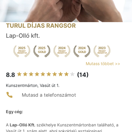
TURUL DÍJAS RANGSOR
Lap-Olló kft.
Mutass többet >>
8.8
(14)
Kunszentmárton, Vasút út 1.
Mutasd a telefonszámot
Egy cég:
A
Lap-Olló Kft.
székhelye Kunszentmártonban található, a
Vasút út 1. szám alatt, ahol sokoldalú asztalosipari