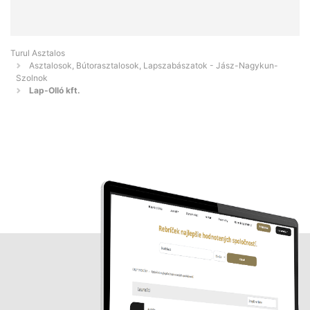
Turul Asztalos
Asztalosok, Bútorasztalosok, Lapszabászatok - Jász-Nagykun-
Szolnok
Lap-Olló kft.