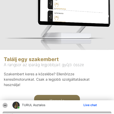
Találj egy szakembert
A rangsor az iparág legjobbjait gyűjti össze
Szakembert keres a közelébe? Ellenőrizze
keresőmotorunkat. Csak a legjobb szolgáltatásokat
használja!
Keresés
TURUL Asztalos
Live chat