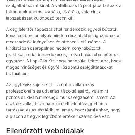
szolgáltatásokat kínál. A vállalkozás fő profiljába tartozik a
bútorlapok pontos szabása, élzárása, valamint a
lapszabászat különböző technikái.
A cég jelentős tapasztalattal rendelkezik egyedi bútorok
készítésében, amelyek minden részletükben igazodnak a
megrendelők igényeihez és otthonaik stílusához. A
kínálatában szerepelnek modern konyhabútorok,
praktikus irodai berendezések, illetve hálószobai bútorok
egyaránt. A Lap-Olló Kft. nagy hangsúlyt fektet arra, hogy
magas minőséget és ügyfélközpontú szolgáltatásokat
biztosítson.
Az ügyfélvisszajelzések szerint a vállalkozás
professzionális és udvarias kiszolgálásáról, valamint
pontos és kiváló minőségű munkavégzéséről ismert. Az
asztalosvállalat számára kiemelt jelentőséggel bír a
tartósság és az esztétikum, amely hozzájárul ahhoz, hogy
a piacon az egyik legtöbbre értékelt szereplővé vált.
Ellenőrzött weboldalak