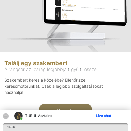
Találj egy szakembert
A rangsor az iparág legjobbjait gyűjti össze
Szakembert keres a közelébe? Ellenőrizze
keresőmotorunkat. Csak a legjobb szolgáltatásokat
használja!
Keresés
TURUL Asztalos
Live chat
14:56