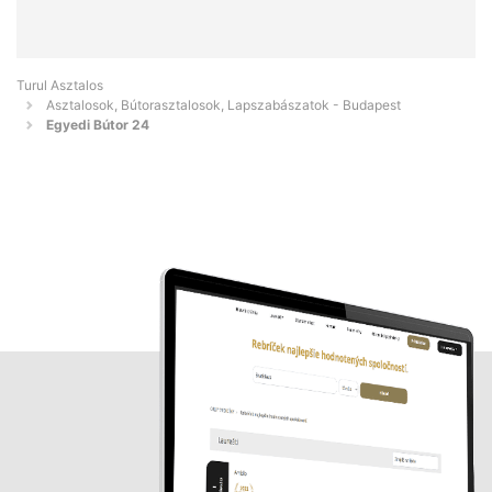
Turul Asztalos
Asztalosok, Bútorasztalosok, Lapszabászatok - Budapest
Egyedi Bútor 24