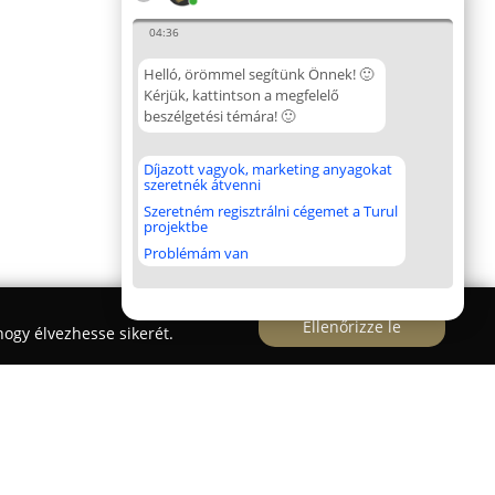
04:36
Helló, örömmel segítünk Önnek! 🙂
Kérjük, kattintson a megfelelő
beszélgetési témára! 🙂
Díjazott vagyok, marketing anyagokat
szeretnék átvenni
Szeretném regisztrálni cégemet a Turul
projektbe
Problémám van
Ellenőrizze le
ogy élvezhesse sikerét.