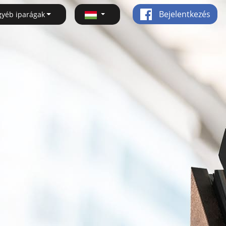
Bejelentkezés
gyéb iparágak