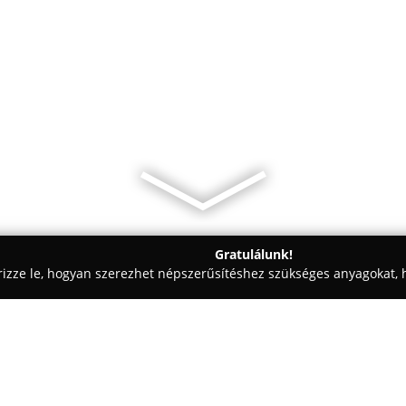
Gratulálunk!
rizze le, hogyan szerezhet népszerűsítéshez szükséges anyagokat, h
zabászatok - Pest
Gyetven András asztalos