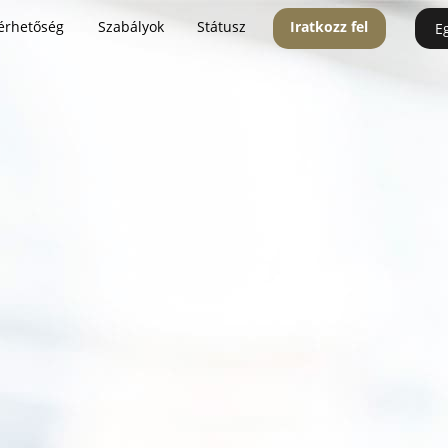
érhetőség
Szabályok
Státusz
Iratkozz fel
E