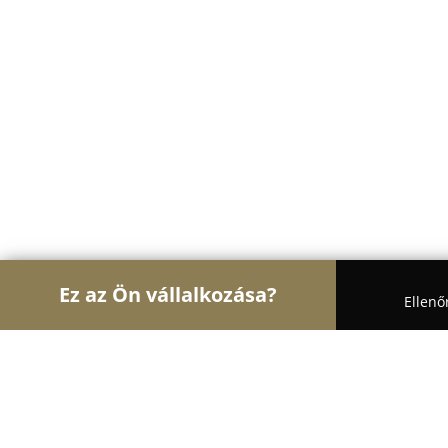
Ez az Ön vállalkozása?
Ellenő
Turul Asztalos
Asztalosok, Bútorasztalosok, Laps