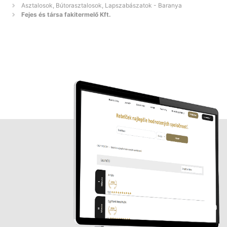
Asztalosok, Bútorasztalosok, Lapszabászatok - Baranya
Fejes és társa fakitermelő Kft.