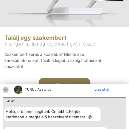
Találj egy szakembert
A rangsor az iparág legjobbjait gyűjti össze
Szakembert keres a közelébe? Ellenőrizze
keresőmotorunkat. Csak a legjobb szolgáltatásokat
használja!
Keresés
TURUL Asztalos
Live chat
21:24
Helló, örömmel segítünk Önnek! 🙂Kérjük,
kattintson a megfelelő beszélgetési témára! 🙂
Rangsorszervező
Népszavazás
Elérhetőség