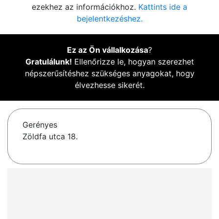
ezekhez az információkhoz.
Kattints ide a
bejelentkezéshez.
Ez az Ön vállalkozása
?
Gratulálunk!
Ellenőrizze le, hogyan szerezhet
népszerűsítéshez szükséges anyagokat, hogy
élvezhesse sikerét.
Gerényes
Zöldfa utca 18.