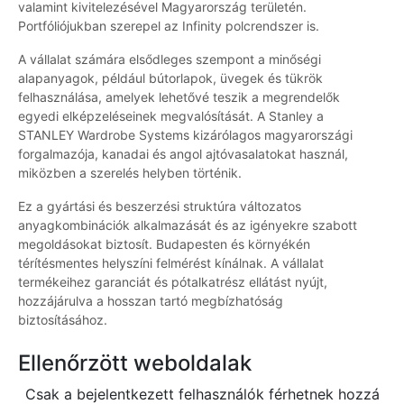
valamint kivitelezésével Magyarország területén.
Portfóliójukban szerepel az Infinity polcrendszer is.
A vállalat számára elsődleges szempont a minőségi
alapanyagok, például bútorlapok, üvegek és tükrök
felhasználása, amelyek lehetővé teszik a megrendelők
egyedi elképzeléseinek megvalósítását. A Stanley a
STANLEY Wardrobe Systems kizárólagos magyarországi
forgalmazója, kanadai és angol ajtóvasalatokat használ,
miközben a szerelés helyben történik.
Ez a gyártási és beszerzési struktúra változatos
anyagkombinációk alkalmazását és az igényekre szabott
megoldásokat biztosít. Budapesten és környékén
térítésmentes helyszíni felmérést kínálnak. A vállalat
termékeihez garanciát és pótalkatrész ellátást nyújt,
hozzájárulva a hosszan tartó megbízhatóság
biztosításához.
Ellenőrzött weboldalak
Csak a bejelentkezett felhasználók férhetnek hozzá