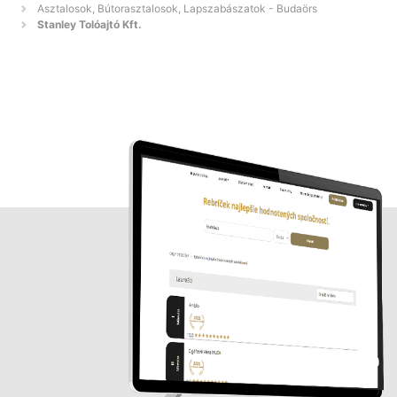
Asztalosok, Bútorasztalosok, Lapszabászatok - Budaörs
Stanley Tolóajtó Kft.