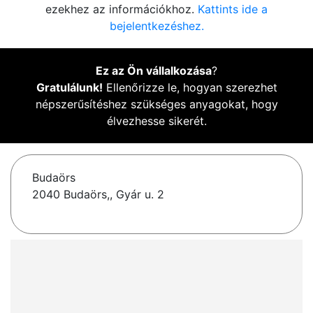
ezekhez az információkhoz.
Kattints ide a
bejelentkezéshez.
Ez az Ön vállalkozása
?
Gratulálunk!
Ellenőrizze le, hogyan szerezhet
népszerűsítéshez szükséges anyagokat, hogy
élvezhesse sikerét.
Budaörs
2040 Budaörs,, Gyár u. 2