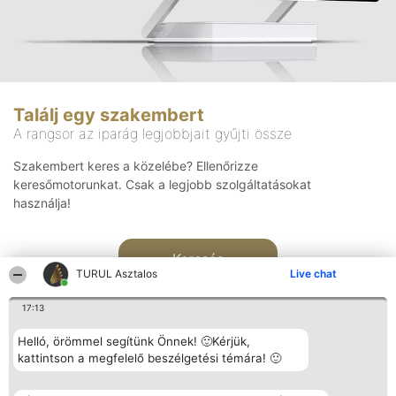
Találj egy szakembert
A rangsor az iparág legjobbjait gyűjti össze
Szakembert keres a közelébe? Ellenőrizze
keresőmotorunkat. Csak a legjobb szolgáltatásokat
használja!
Keresés
TURUL Asztalos
Live chat
17:13
Helló, örömmel segítünk Önnek! 🙂Kérjük,
kattintson a megfelelő beszélgetési témára! 🙂
Rangsorszervező
Népszavazás
Elérhetőség