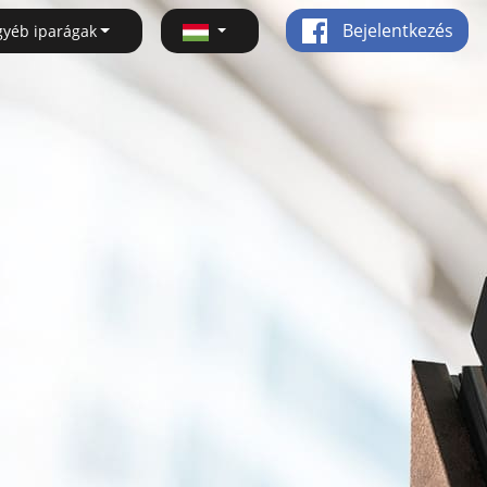
Bejelentkezés
gyéb iparágak