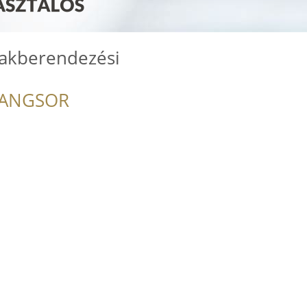
Lakberendezési
RANGSOR