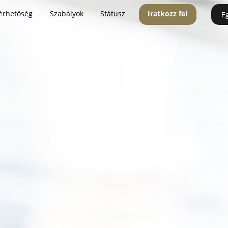
érhetőség
Szabályok
Státusz
Iratkozz fel
E