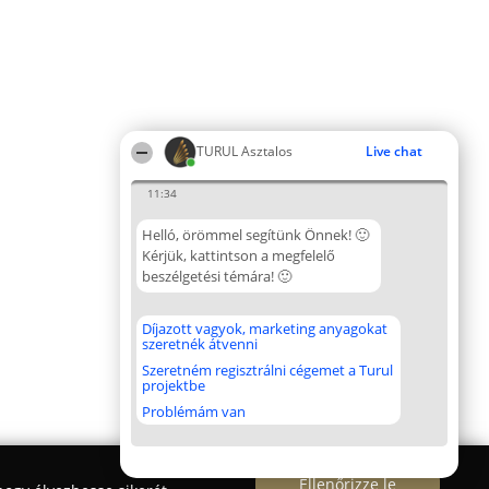
TURUL Asztalos
Live chat
11:34
Helló, örömmel segítünk Önnek! 🙂
Kérjük, kattintson a megfelelő
beszélgetési témára! 🙂
Díjazott vagyok, marketing anyagokat
szeretnék átvenni
Szeretném regisztrálni cégemet a Turul
projektbe
Problémám van
Ellenőrizze le