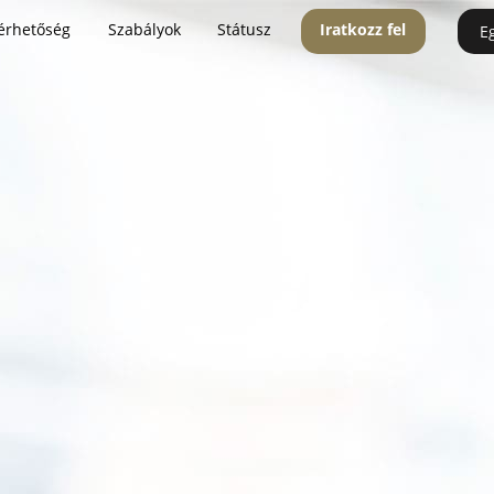
érhetőség
Szabályok
Státusz
Iratkozz fel
E