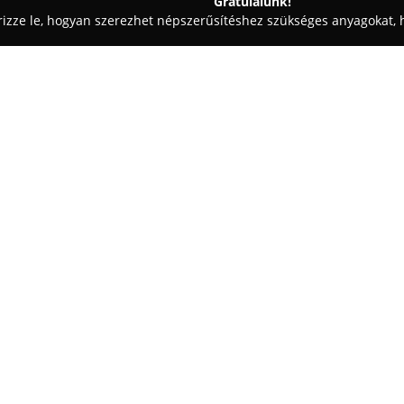
Gratulálunk!
rizze le, hogyan szerezhet népszerűsítéshez szükséges anyagokat, h
szabászatok - Budapest
Asztalosok Boltja, Tilia 2002.
Egy cég:
Az
Asztalosok Boltja
2002 óta 
asztalosipari termék és szolgá
a lakosság igényeit hivatottak k
egyrészt bútoralkatrészek és -
egyedi asztalosipari termékek 
szekrények – tervezését illetve 
A vállalat célkitűzése, hogy fai
támaszkodva járuljon hozzá a 
főváros egyik legkorszerűbb asz
legkisebb bútorfogantyútól egé