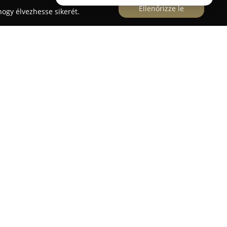
Ellenőrizze le
ogy élvezhesse sikerét.
tevékenykedik Budapesten, kínálatában számos
ltatás szerepel, melyek mind a szakemberek, mind
ielégíteni. Tevékenységük két fő területre oszlik:
kellékek forgalmazásával foglalkoznak, másrészt
– például konyhabútorok, gardróbok és tolóajtós
kivitelezését végzik.
pari és belsőépítészeti tapasztalataira
magas színvonalú munkavégzéshez. Az üzlet a
talosboltjaként ismert, ahol a vásárlók a
szen a teljes sínrendszerekig, különféle