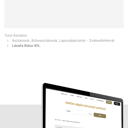
Turul Asztalos
Asztalosok, Bútorasztalosok, Lapszabászatok - Székesfehérvár
Lénafa Bútor Kft.