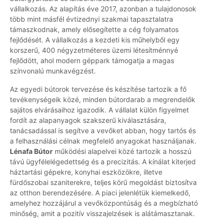
vállalkozás. Az alapítás éve 2017, azonban a tulajdonosok
több mint másfél évtizednyi szakmai tapasztalatra
támaszkodnak, amely elősegítette a cég folyamatos
fejlődését. A vállalkozás a kezdeti kis műhelyből egy
korszerű, 400 négyzetméteres üzemi létesítménnyé
fejlődött, ahol modern géppark támogatja a magas
színvonalú munkavégzést.
Az egyedi bútorok tervezése és készítése tartozik a fő
tevékenységeik közé, minden bútordarab a megrendelők
sajátos elvárásaihoz igazodik. A vállalat külön figyelmet
fordít az alapanyagok szakszerű kiválasztására,
tanácsadással is segítve a vevőket abban, hogy tartós és
a felhasználási célnak megfelelő anyagokat használjanak.
Lénafa Bútor
működési alapelvei közé tartozik a hosszú
távú ügyfélelégedettség és a precizitás. A kínálat kiterjed
háztartási gépekre, konyhai eszközökre, illetve
fürdőszobai szaniterekre, teljes körű megoldást biztosítva
az otthon berendezésére. A piaci jelenlétük kiemelkedő,
amelyhez hozzájárul a vevőközpontúság és a megbízható
minőség, amit a pozitív visszajelzések is alátámasztanak.