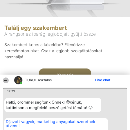
Találj egy szakembert
A rangsor az iparág legjobbjait gyűjti össze
Szakembert keres a közelébe? Ellenőrizze
keresőmotorunkat. Csak a legjobb szolgáltatásokat
használja!
Keresés
TURUL Asztalos
Live chat
12:23
Helló, örömmel segítünk Önnek! 🙂Kérjük,
kattintson a megfelelő beszélgetési témára! 🙂
Rangsorszervező
Népszavazás
Elérhetőség
Díjazott vagyok, marketing anyagokat szeretnék
SC Beautiful Company S.R.L.
Nyertesek
Elérhetőség
átvenni
Bulevardul Aleea Timișul De
Az összes