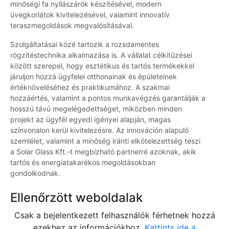
minőségi fa nyílászárók készítésével, modern
üvegkorlátok kivitelezésével, valamint innovatív
teraszmegoldások megvalósításával.
Szolgáltatásai közé tartozik a rozsdamentes
rögzítéstechnika alkalmazása is. A vállalat célkitűzései
között szerepel, hogy esztétikus és tartós termékekkel
járuljon hozzá ügyfelei otthonainak és épületeinek
értéknöveléséhez és praktikumához. A szakmai
hozzáértés, valamint a pontos munkavégzés garantálják a
hosszú távú megelégedettséget, miközben minden
projekt az ügyfél egyedi igényei alapján, magas
színvonalon kerül kivitelezésre. Az innováción alapuló
szemlélet, valamint a minőség iránti elkötelezettség teszi
a Solar Glass Kft.-t megbízható partnerré azoknak, akik
tartós és energiatakarékos megoldásokban
gondolkodnak.
Ellenőrzött weboldalak
Csak a bejelentkezett felhasználók férhetnek hozzá
ezekhez az információkhoz.
Kattints ide a