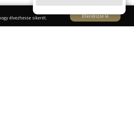
Ellenőrizze le
ogy élvezhesse sikerét.
házán működő vállalkozás, amely egyedi bútorok
alizálódott. A cég nagy hangsúlyt fektet a kiváló
ükröz, és célja az ügyfelek teljes körű
szág egész területén, valamint külföldön is vállal
eges megrendelésekről vagy sorozatgyártott
orok funkcionalitása és precíz kidolgozása,
 pontosan tudják megvalósítani. A gyártás során