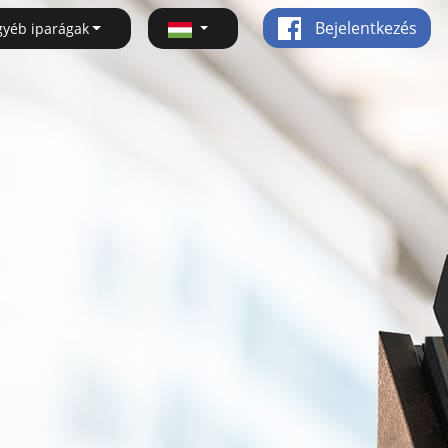
Bejelentkezés
gyéb iparágak