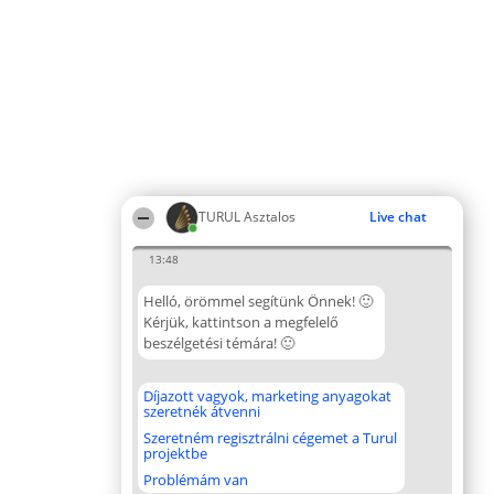
TURUL Asztalos
Live chat
13:48
Helló, örömmel segítünk Önnek! 🙂
Kérjük, kattintson a megfelelő
beszélgetési témára! 🙂
Díjazott vagyok, marketing anyagokat
szeretnék átvenni
Szeretném regisztrálni cégemet a Turul
projektbe
Problémám van