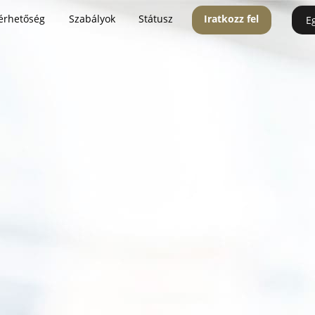
érhetőség
Szabályok
Státusz
Iratkozz fel
E