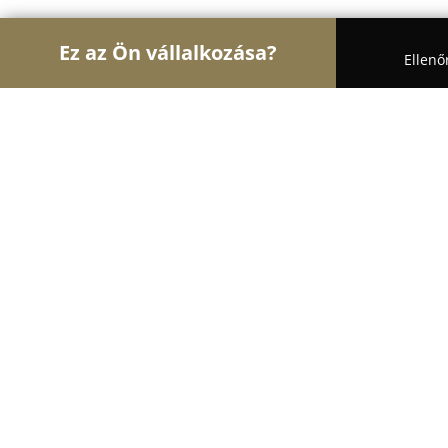
Ez az Ön vállalkozása?
Ellenő
Turul Asztalos
Asztalosok, Bútorasztalosok, Lap
Nívó Bútor
8.5
(5)
Kiskunfélegyháza, Kiskunfélegyháza
Mutasd a telefonszámot