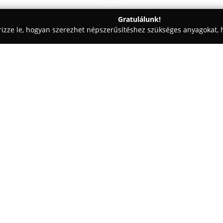
Gratulálunk!
rizze le, hogyan szerezhet népszerűsítéshez szükséges anyagokat, h
szabászatok - Kiskunfélegyháza
Nívó Bútor
Egy cég:
A
Nívó Bútor
egy Kiskunfélegy
tervezésére és gyártására speci
minőségre, amelyet nevében is t
elégedettségének elérése. Az or
projekteket, legyen szó különl
termékekről.
Fontos szempont számukra a bút
hogy az ügyfelek elképzeléseit