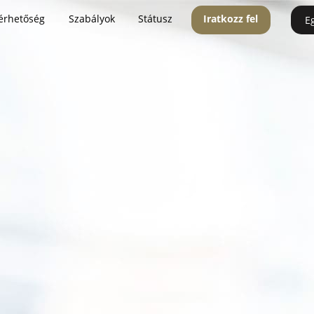
érhetőség
Szabályok
Státusz
Iratkozz fel
E