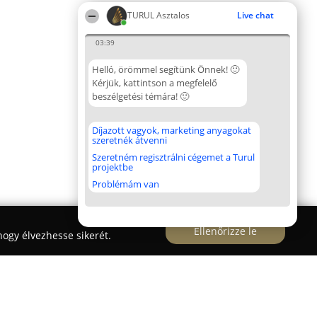
TURUL Asztalos
Live chat
03:39
Helló, örömmel segítünk Önnek! 🙂
Kérjük, kattintson a megfelelő
beszélgetési témára! 🙂
Díjazott vagyok, marketing anyagokat
szeretnék átvenni
Szeretném regisztrálni cégemet a Turul
projektbe
Problémám van
Ellenőrizze le
ogy élvezhesse sikerét.