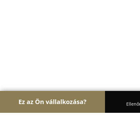
Ez az Ön vállalkozása?
Ellenő
Turul Asztalos
Asztalosok, Bútorasztalosok, Lap