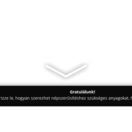
Gratulálunk!
rizze le, hogyan szerezhet népszerűsítéshez szükséges anyagokat, h
szabászatok - Kecskemét
Korom Tibor Asztalos Manufaktúra