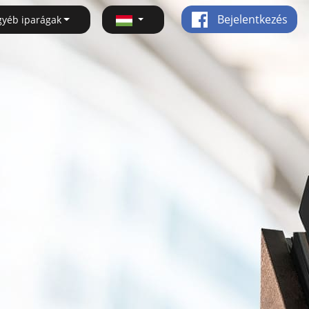
Bejelentkezés
gyéb iparágak