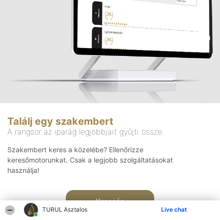
Találj egy szakembert
A rangsor az iparág legjobbjait gyűjti össze
Szakembert keres a közelébe? Ellenőrizze
keresőmotorunkat. Csak a legjobb szolgáltatásokat
használja!
Keresés
TURUL Asztalos
Live chat