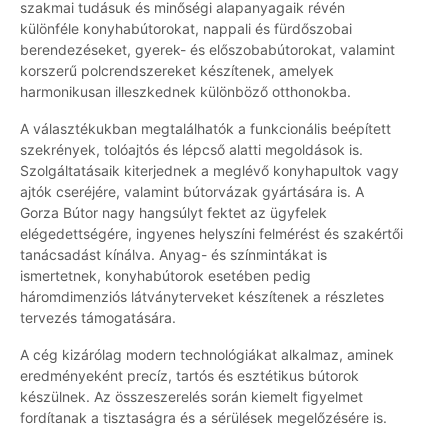
szakmai tudásuk és minőségi alapanyagaik révén
különféle konyhabútorokat, nappali és fürdőszobai
berendezéseket, gyerek- és előszobabútorokat, valamint
korszerű polcrendszereket készítenek, amelyek
harmonikusan illeszkednek különböző otthonokba.
A választékukban megtalálhatók a funkcionális beépített
szekrények, tolóajtós és lépcső alatti megoldások is.
Szolgáltatásaik kiterjednek a meglévő konyhapultok vagy
ajtók cseréjére, valamint bútorvázak gyártására is. A
Gorza Bútor nagy hangsúlyt fektet az ügyfelek
elégedettségére, ingyenes helyszíni felmérést és szakértői
tanácsadást kínálva. Anyag- és színmintákat is
ismertetnek, konyhabútorok esetében pedig
háromdimenziós látványterveket készítenek a részletes
tervezés támogatására.
A cég kizárólag modern technológiákat alkalmaz, aminek
eredményeként precíz, tartós és esztétikus bútorok
készülnek. Az összeszerelés során kiemelt figyelmet
fordítanak a tisztaságra és a sérülések megelőzésére is.