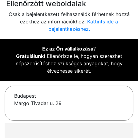
Ellenőrzött weboldalak
Csak a bejelentkezett felhasználók férhetnek hozzá
ezekhez az információkhoz.
Kattints ide a
bejelentkezéshez.
Ez az Ön vállalkozása
?
Gratulálunk!
Ellenőrizze le, hogyan szerezhet
népszerűsítéshez szükséges anyagokat, hogy
élvezhesse sikerét.
Budapest
Margó Tivadar u. 29