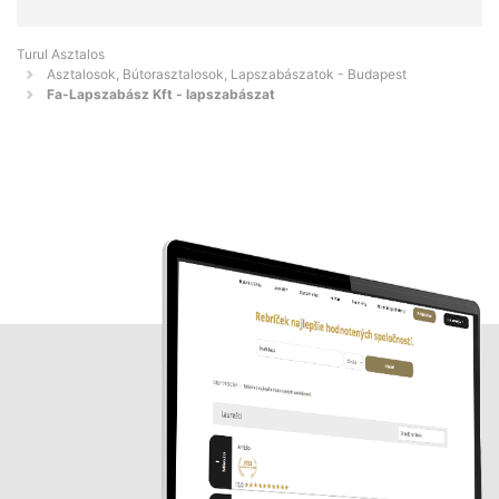
Turul Asztalos
Asztalosok, Bútorasztalosok, Lapszabászatok - Budapest
Fa-Lapszabász Kft - lapszabászat