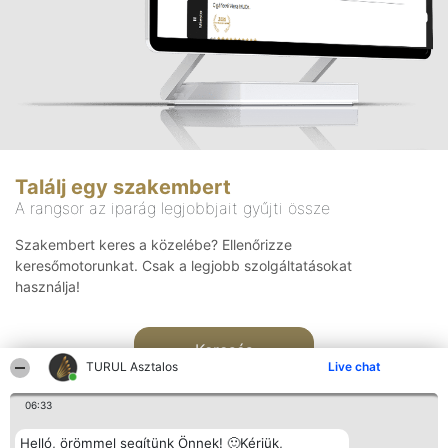
Találj egy szakembert
A rangsor az iparág legjobbjait gyűjti össze
Szakembert keres a közelébe? Ellenőrizze
keresőmotorunkat. Csak a legjobb szolgáltatásokat
használja!
Keresés
TURUL Asztalos
Live chat
06:33
Helló, örömmel segítünk Önnek! 🙂Kérjük,