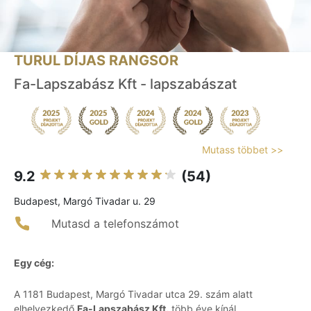
TURUL DÍJAS RANGSOR
Fa-Lapszabász Kft - lapszabászat
Mutass többet >>
9.2
(54)
Budapest, Margó Tivadar u. 29
Mutasd a telefonszámot
Egy cég:
A 1181 Budapest, Margó Tivadar utca 29. szám alatt
elhelyezkedő
Fa-Lapszabász Kft.
több éve kínál