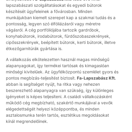
lapszabászati szolgáltatásokat és egyedi bútorok
készítését ügyfeleinek a fővárosban. Minden
munkájukban kiemelt szerepet kap a szakmai tudás és a
pontosság, legyen szó élfóliázásról vagy méretre
vágásról. A cég portfóliójába tartozik gardróbok,
konyhabútorok, irodabútorok, fürdőszobaszekrények,
cipősszekrények, beépített bútorok, kerti bútorok, illetve
étkezőgarnitúrák gyártása is.
A vállalkozás elkötelezetten használ magas minőségű
alapanyagokat, így termékei tartósak és kimagaslóan
minőségi kivitelűek. Az ügyfélközpontú szemlélet gyors és
pontos megbízás-teljesítést biztosít.
Fa-Lapszabász Kft.
abban is segítséget nyújt, ha ritka vagy nehezen
beszerezhető alapanyagra van szükség, így különleges
igényeket is képes teljesíteni. A családi vállalkozásként
működő cég megbízható, szakértő munkájával a vevők
elégedettségét helyezi középpontba, és minden
asztalosmunka terén tartós, esztétikus megoldásokat
kínál megrendelőinek.