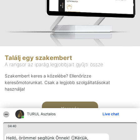
Találj egy szakembert
A rangsor az iparág legjobbjait gyűjti össze
Szakembert keres a közelébe? Ellenőrizze
keresőmotorunkat. Csak a legjobb szolgáltatásokat
használja!
Keresés
TURUL Asztalos
Live chat
04:40
Helló, örömmel segítünk Önnek! 🙂Kérjük,