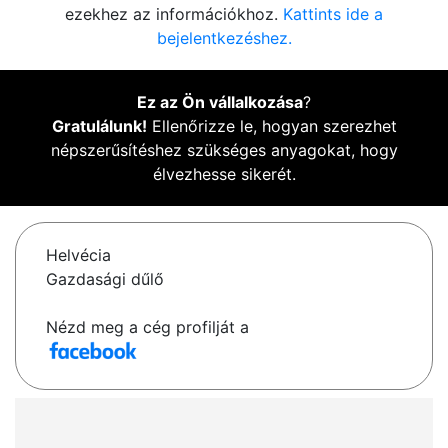
ezekhez az információkhoz.
Kattints ide a
bejelentkezéshez.
Ez az Ön vállalkozása
?
Gratulálunk!
Ellenőrizze le, hogyan szerezhet
népszerűsítéshez szükséges anyagokat, hogy
élvezhesse sikerét.
Helvécia
Gazdasági dűlő
Nézd meg a cég profilját a