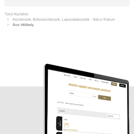
Turul Asztalos
Asztalosok, Bútorasztalosok, Lapszabászatok - Bács-Kiskun
Ács-Műhely