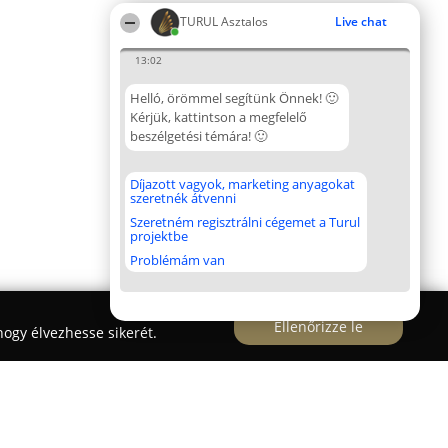
TURUL Asztalos
Live chat
13:02
Helló, örömmel segítünk Önnek! 🙂
Kérjük, kattintson a megfelelő
beszélgetési témára! 🙂
Díjazott vagyok, marketing anyagokat
szeretnék átvenni
Szeretném regisztrálni cégemet a Turul
projektbe
Problémám van
Ellenőrizze le
ogy élvezhesse sikerét.