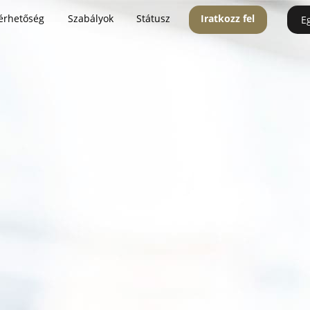
érhetőség
Szabályok
Státusz
Iratkozz fel
E