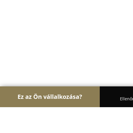
Ez az Ön vállalkozása?
Ellenő
Turul Asztalos
Asztalosok, Bútorasztalosok, Lap