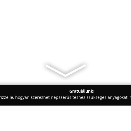
Gratulálunk!
rizze le, hogyan szerezhet népszerűsítéshez szükséges anyagokat, h
szabászatok - Budapest
Thom Bútor