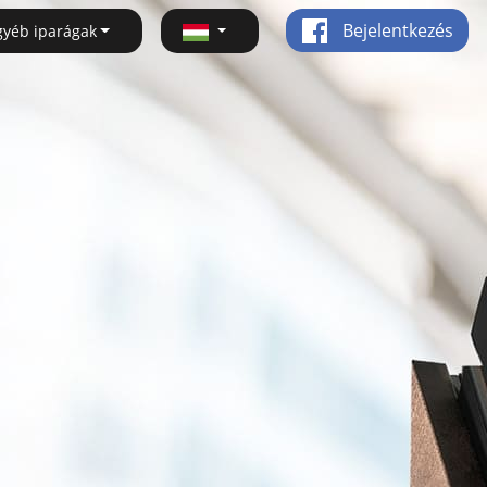
Bejelentkezés
gyéb iparágak