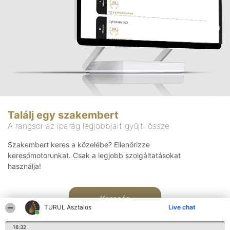
Találj egy szakembert
A rangsor az iparág legjobbjait gyűjti össze
Szakembert keres a közelébe? Ellenőrizze
keresőmotorunkat. Csak a legjobb szolgáltatásokat
használja!
Keresés
TURUL Asztalos
Live chat
16:32