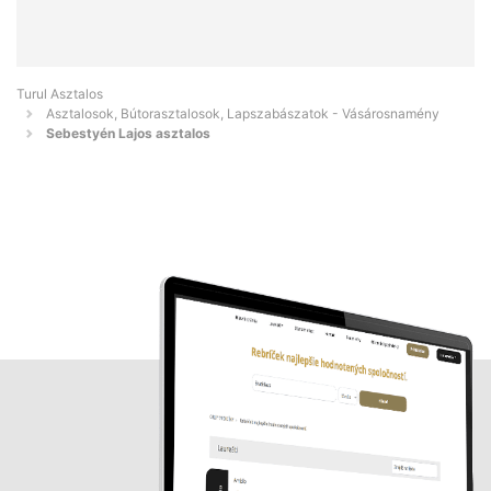
Turul Asztalos
Asztalosok, Bútorasztalosok, Lapszabászatok - Vásárosnamény
Sebestyén Lajos asztalos