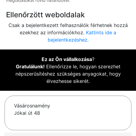
megoldásokat rövid határidővel.
Ellenőrzött weboldalak
Csak a bejelentkezett felhasználók férhetnek hozzá
ezekhez az információkhoz.
Kattints ide a
bejelentkezéshez.
Ez az Ön vállalkozása
?
Gratulálunk!
Ellenőrizze le, hogyan szerezhet
népszerűsítéshez szükséges anyagokat, hogy
élvezhesse sikerét.
Vásárosnamény
Jókai út 48