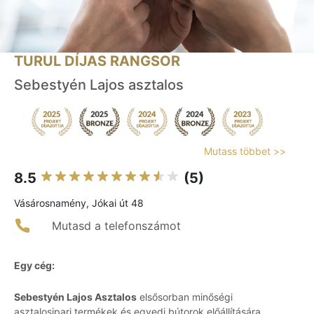
TURUL DÍJAS RANGSOR
Sebestyén Lajos asztalos
Mutass többet >>
8.5
(5)
Vásárosnamény, Jókai út 48
Mutasd a telefonszámot
Egy cég:
Sebestyén Lajos Asztalos
elsősorban minőségi
asztalosipari termékek és egyedi bútorok előállítására