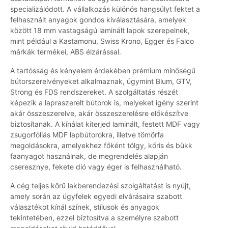
specializálódott. A vállalkozás különös hangsúlyt fektet a
felhasznált anyagok gondos kiválasztására, amelyek
között 18 mm vastagságú laminált lapok szerepelnek,
mint például a Kastamonu, Swiss Krono, Egger és Falco
márkák termékei, ABS élzárással.
A tartósság és kényelem érdekében prémium minőségű
bútorszerelvényeket alkalmaznak, úgymint Blum, GTV,
Strong és FDS rendszereket. A szolgáltatás részét
képezik a lapraszerelt bútorok is, melyeket igény szerint
akár összeszerelve, akár összeszerelésre előkészítve
biztosítanak. A kínálat kiterjed laminált, festett MDF vagy
zsugorfóliás MDF lapbútorokra, illetve tömörfa
megoldásokra, amelyekhez főként tölgy, kőris és bükk
faanyagot használnak, de megrendelés alapján
cseresznye, fekete dió vagy éger is felhasználható.
A cég teljes körű lakberendezési szolgáltatást is nyújt,
amely során az ügyfelek egyedi elvárásaira szabott
választékot kínál színek, stílusok és anyagok
tekintetében, ezzel biztosítva a személyre szabott