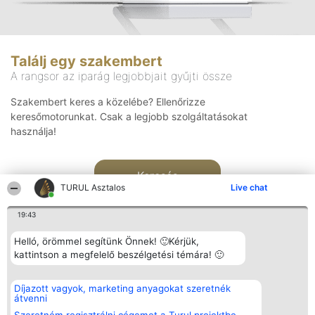
Találj egy szakembert
A rangsor az iparág legjobbjait gyűjti össze
Szakembert keres a közelébe? Ellenőrizze
keresőmotorunkat. Csak a legjobb szolgáltatásokat
használja!
Keresés
TURUL Asztalos
Live chat
19:43
Helló, örömmel segítünk Önnek! 🙂Kérjük,
kattintson a megfelelő beszélgetési témára! 🙂
Rangsorszervező
Népszavazás
Elérhetőség
Díjazott vagyok, marketing anyagokat szeretnék
SC Beautiful Company S.R.L.
Nyertesek
Elérhetőség
átvenni
Bulevardul Aleea Timișul De
Az összes
Sus Nr. 2, Bl. A30, Sc. A, Et.
díjazottak