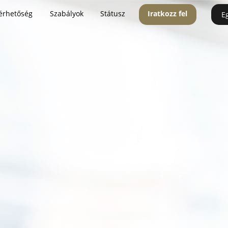
érhetőség
Szabályok
Státusz
Iratkozz fel
E