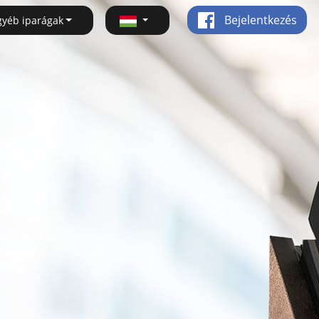
Bejelentkezés
gyéb iparágak