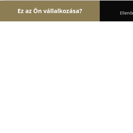
Ez az Ön vállalkozása?
Ellenő
Turul Asztalos
Asztalosok, Bútorasztalosok, La
Natur Design Kft
8.5
(6)
Hajdúböszörmény, Ipartelep utca 16.
Mutasd a telefonszámot