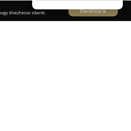
Ellenőrizze le
ogy élvezhesse sikerét.
lalkozik magas színvonalú asztalosipari
ényben található üzeméből. A vállalat egy
yártócsarnokban dolgozik, ahol 35 fős szakértői
s szériás bútorokat, ezzel otthonosabbá téve a
lett félkésztermékek, például táblásított falapok
i nyílászárók készítése is része a tevékenységi
 MYLANDS bútorviasz forgalmazása is színesíti.
gáltatást nyújt, amely magában foglalja a
matot és a házhoz szállítást is, mind a hazai,