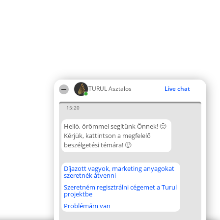
TURUL Asztalos
Live chat
15:20
Helló, örömmel segítünk Önnek! 🙂
Kérjük, kattintson a megfelelő
beszélgetési témára! 🙂
Díjazott vagyok, marketing anyagokat
szeretnék átvenni
Szeretném regisztrálni cégemet a Turul
projektbe
Problémám van