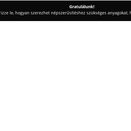
Gratulálunk!
rizze le, hogyan szerezhet népszerűsítéshez szükséges anyagokat, h
pszabászatok - Hajdúböszörmény
Natur Design Kft
Egy cég:
A
Natur Design Kft
1996 óta fog
szolgáltatásokkal Hajdúböszörm
modern, 1500 négyzetméteres g
csapattal készítenek egyedi, ki
lakótereket. A bútorgyártás mel
és bútorelemek, valamint beltér
körüknek. A kínálatot az angol
A Natur Design cég átfogó szol
bútortervezést, a gyártási folya