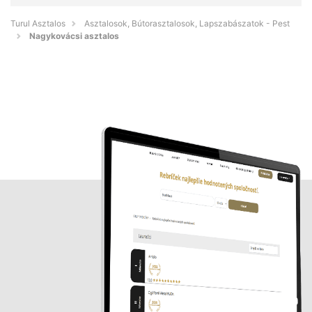
Turul Asztalos
Asztalosok, Bútorasztalosok, Lapszabászatok - Pest
Nagykovácsi asztalos