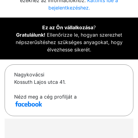
ezekhez az információkhoz.
Kattints ide a
bejelentkezéshez.
Ez az Ön vállalkozása
?
Gratulálunk!
Ellenőrizze le, hogyan szerezhet
népszerűsítéshez szükséges anyagokat, hogy
élvezhesse sikerét.
Nagykovácsi
Kossuth Lajos utca 41.
Nézd meg a cég profilját a