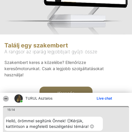
Találj egy szakembert
A rangsor az iparág legjobbjait gyűjti össze
Szakembert keres a közelébe? Ellenőrizze
keresőmotorunkat. Csak a legjobb szolgáltatásokat
használja!
Keresés
TURUL Asztalos
Live chat
15:14
Helló, örömmel segítünk Önnek! 🙂Kérjük,
kattintson a megfelelő beszélgetési témára! 🙂