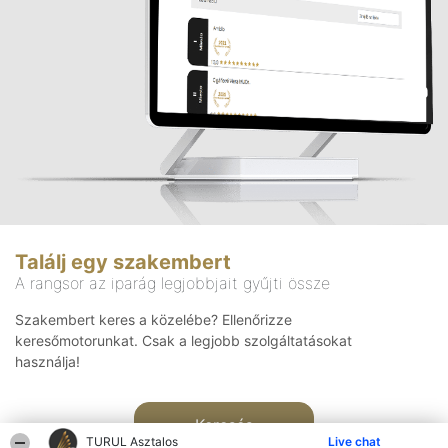
Találj egy szakembert
A rangsor az iparág legjobbjait gyűjti össze
Szakembert keres a közelébe? Ellenőrizze
keresőmotorunkat. Csak a legjobb szolgáltatásokat
használja!
Keresés
TURUL Asztalos
Live chat