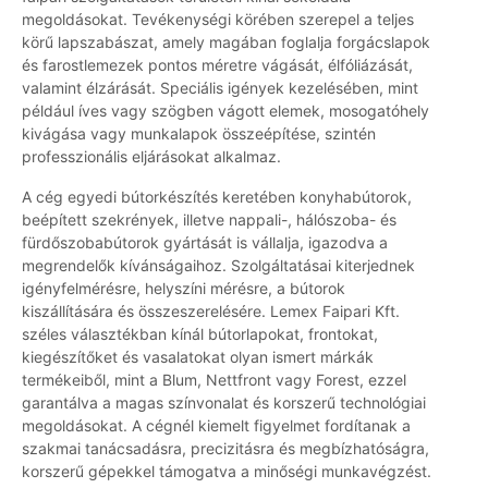
megoldásokat. Tevékenységi körében szerepel a teljes
körű lapszabászat, amely magában foglalja forgácslapok
és farostlemezek pontos méretre vágását, élfóliázását,
valamint élzárását. Speciális igények kezelésében, mint
például íves vagy szögben vágott elemek, mosogatóhely
kivágása vagy munkalapok összeépítése, szintén
professzionális eljárásokat alkalmaz.
A cég egyedi bútorkészítés keretében konyhabútorok,
beépített szekrények, illetve nappali-, hálószoba- és
fürdőszobabútorok gyártását is vállalja, igazodva a
megrendelők kívánságaihoz. Szolgáltatásai kiterjednek
igényfelmérésre, helyszíni mérésre, a bútorok
kiszállítására és összeszerelésére. Lemex Faipari Kft.
széles választékban kínál bútorlapokat, frontokat,
kiegészítőket és vasalatokat olyan ismert márkák
termékeiből, mint a Blum, Nettfront vagy Forest, ezzel
garantálva a magas színvonalat és korszerű technológiai
megoldásokat. A cégnél kiemelt figyelmet fordítanak a
szakmai tanácsadásra, precizitásra és megbízhatóságra,
korszerű gépekkel támogatva a minőségi munkavégzést.