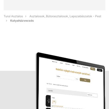
Turul Asztalos
Asztalosok, Bútorasztalosok, Lapszabászatok - Pest
Kutyaházvecsés