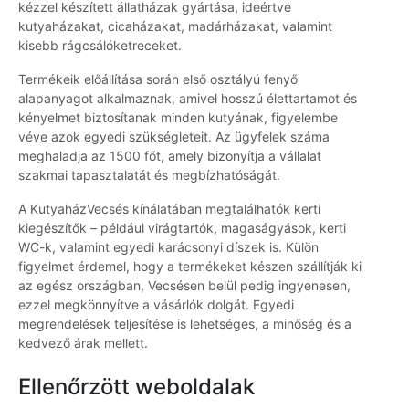
kézzel készített állatházak gyártása, ideértve
kutyaházakat, cicaházakat, madárházakat, valamint
kisebb rágcsálóketreceket.
Termékeik előállítása során első osztályú fenyő
alapanyagot alkalmaznak, amivel hosszú élettartamot és
kényelmet biztosítanak minden kutyának, figyelembe
véve azok egyedi szükségleteit. Az ügyfelek száma
meghaladja az 1500 főt, amely bizonyítja a vállalat
szakmai tapasztalatát és megbízhatóságát.
A KutyaházVecsés kínálatában megtalálhatók kerti
kiegészítők – például virágtartók, magaságyások, kerti
WC-k, valamint egyedi karácsonyi díszek is. Külön
figyelmet érdemel, hogy a termékeket készen szállítják ki
az egész országban, Vecsésen belül pedig ingyenesen,
ezzel megkönnyítve a vásárlók dolgát. Egyedi
megrendelések teljesítése is lehetséges, a minőség és a
kedvező árak mellett.
Ellenőrzött weboldalak