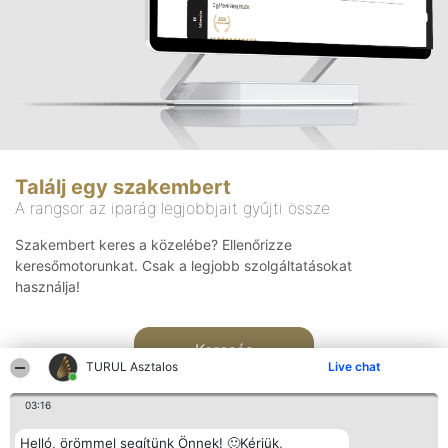
Találj egy szakembert
A rangsor az iparág legjobbjait gyűjti össze
Szakembert keres a közelébe? Ellenőrizze
keresőmotorunkat. Csak a legjobb szolgáltatásokat
használja!
Keresés
TURUL Asztalos
Live chat
03:16
Helló, örömmel segítünk Önnek! 🙂Kérjük,