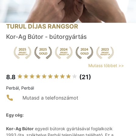
TURUL DÍJAS RANGSOR
Kor-Ag Bútor - bútorgyártás
Mutass többet >>
8.8
(21)
Perbál, Perbál
Mutasd a telefonszámot
Egy cég:
Kor-Ag Bútor
egyedi bútorok gyártásával foglalkozik
1993 óta, székhelye Perbál településen található. Ez a