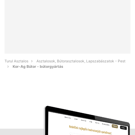
Turul Asztalos
Asztalosok, Bútorasztalosok, Lapszabászatok - Pest
Kor-Ag Bútor - bútorgyártás