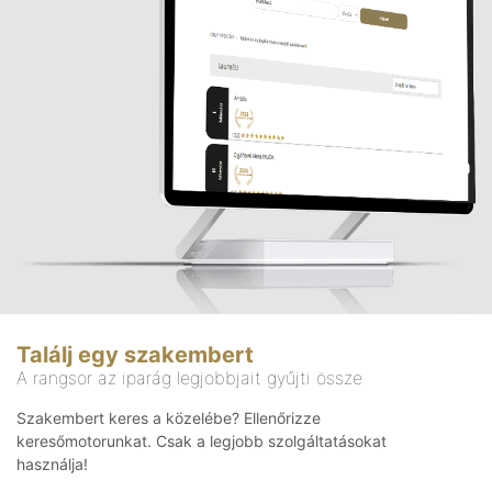
Találj egy szakembert
A rangsor az iparág legjobbjait gyűjti össze
Szakembert keres a közelébe? Ellenőrizze
keresőmotorunkat. Csak a legjobb szolgáltatásokat
használja!