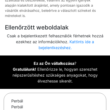
szállítása és beszerelése, valamint az egyéni igények
alapján kialakított árajánlat, amely pontosan igazodik a
vásárlók elvárásaihoz, beleértve a választott színeket és
méreteket is.
Ellenőrzött weboldalak
Csak a bejelentkezett felhasználók férhetnek hozzá
ezekhez az információkhoz.
Kattints ide a
bejelentkezéshez.
Ez az Ön vállalkozása
?
Gratulálunk!
Ellenőrizze le, hogyan szerezhet
népszerűsítéshez szükséges anyagokat, hogy
élvezhesse sikerét.
Perbál
Perbál