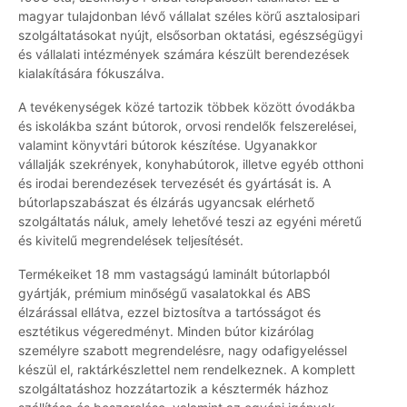
magyar tulajdonban lévő vállalat széles körű asztalosipari
szolgáltatásokat nyújt, elsősorban oktatási, egészségügyi
és vállalati intézmények számára készült berendezések
kialakítására fókuszálva.
A tevékenységek közé tartozik többek között óvodákba
és iskolákba szánt bútorok, orvosi rendelők felszerelései,
valamint könyvtári bútorok készítése. Ugyanakkor
vállalják szekrények, konyhabútorok, illetve egyéb otthoni
és irodai berendezések tervezését és gyártását is. A
bútorlapszabászat és élzárás ugyancsak elérhető
szolgáltatás náluk, amely lehetővé teszi az egyéni méretű
és kivitelű megrendelések teljesítését.
Termékeiket 18 mm vastagságú laminált bútorlapból
gyártják, prémium minőségű vasalatokkal és ABS
élzárással ellátva, ezzel biztosítva a tartósságot és
esztétikus végeredményt. Minden bútor kizárólag
személyre szabott megrendelésre, nagy odafigyeléssel
készül el, raktárkészlettel nem rendelkeznek. A komplett
szolgáltatáshoz hozzátartozik a késztermék házhoz