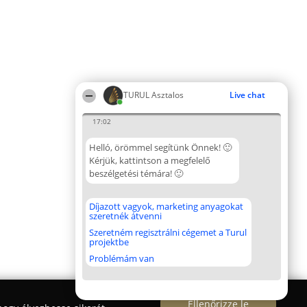
TURUL Asztalos
Live chat
17:02
Helló, örömmel segítünk Önnek! 🙂
Kérjük, kattintson a megfelelő
beszélgetési témára! 🙂
Díjazott vagyok, marketing anyagokat
szeretnék átvenni
Szeretném regisztrálni cégemet a Turul
projektbe
Problémám van
Ellenőrizze le