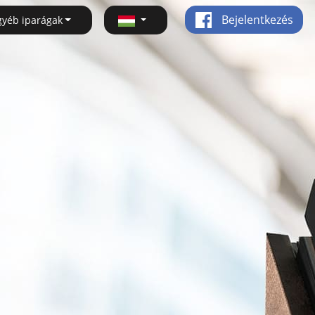
Bejelentkezés
gyéb iparágak