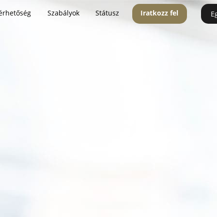
érhetőség
Szabályok
Státusz
Iratkozz fel
E