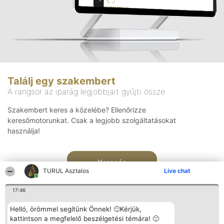
Találj egy szakembert
A rangsor az iparág legjobbjait gyűjti össze
Szakembert keres a közelébe? Ellenőrizze
keresőmotorunkat. Csak a legjobb szolgáltatásokat
használja!
Keresés
TURUL Asztalos
Live chat
17:46
Helló, örömmel segítünk Önnek! 🙂Kérjük,
kattintson a megfelelő beszélgetési témára! 🙂