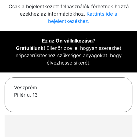
Csak a bejelentkezett felhasználók férhetnek hozzá
ezekhez az információkhoz.
Kattints ide a
bejelentkezéshez.
Ez az Ön vállalkozása
?
Gratulálunk!
Ellenőrizze le, hogyan szerezhet
népszerűsítéshez szükséges anyagokat, hogy
élvezhesse sikerét.
Veszprém
Pillér u. 13