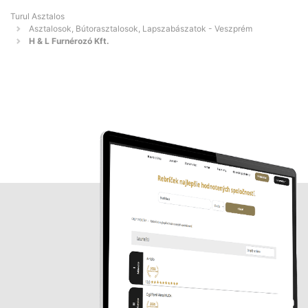
Turul Asztalos
Asztalosok, Bútorasztalosok, Lapszabászatok - Veszprém
H & L Furnérozó Kft.