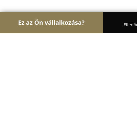
Ez az Ön vállalkozása?
Ellenő
Turul Asztalos
Asztalosok, Bútorasztalosok, Lap
Fatrend Nyílászáró Kft.
8.2
(13)
Székesfehérvár, Székesfehérvár u. a, Berényi út 3