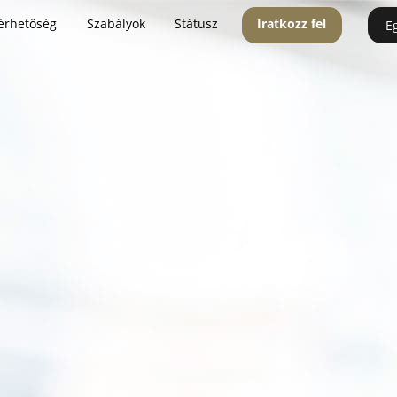
érhetőség
Szabályok
Státusz
Iratkozz fel
E