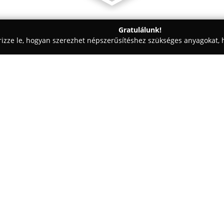
Gratulálunk!
rizze le, hogyan szerezhet népszerűsítéshez szükséges anyagokat, h
szabászatok - Székesfehérvár
Fatrend Nyílászáró Kft.
Egy cég:
A
Fatrend Nyílászáró Kft.
elsős
kiemelten foglalkozik prémium 
készítésével. A vállalkozás csal
rendelkezik, külön hangsúlyt fek
Mutass többet >>
minőségű alapanyagok felhaszn
precizitására.
A cég folyamatosan igazodik az 
0/a