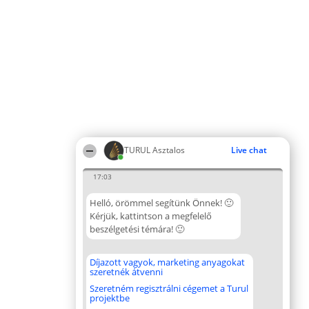
TURUL Asztalos
Live chat
17:03
Helló, örömmel segítünk Önnek! 🙂
Kérjük, kattintson a megfelelő
beszélgetési témára! 🙂
Díjazott vagyok, marketing anyagokat
szeretnék átvenni
Szeretném regisztrálni cégemet a Turul
projektbe