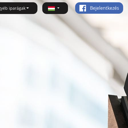
Bejelentkezés
gyéb iparágak