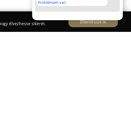
Problémám van
Ellenőrizze le
ogy élvezhesse sikerét.
orban Székesfehérváron tevékenykedik, és
fa, valamint fa-alumínium nyílászárók
ádi háttérrel és jelentős tapasztalattal
tet az egyedi elvárások teljesítésére, a kiváló
álására, illetve a hagyományos asztalosmunkák
aktuális trendekhez és fejlesztéseket alkalmaz,