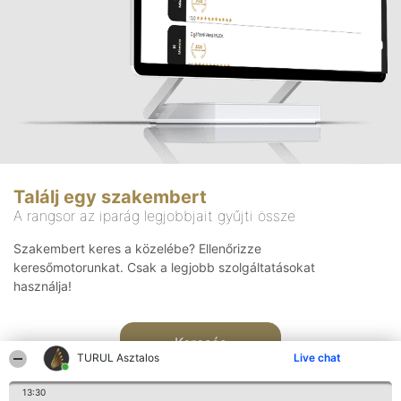
Találj egy szakembert
A rangsor az iparág legjobbjait gyűjti össze
Szakembert keres a közelébe? Ellenőrizze
keresőmotorunkat. Csak a legjobb szolgáltatásokat
használja!
Keresés
TURUL Asztalos
Live chat
13:30