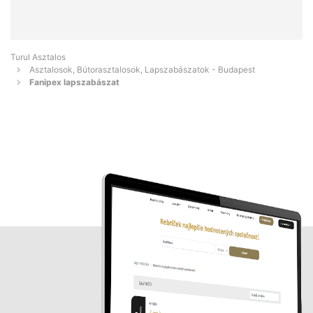
Turul Asztalos
Asztalosok, Bútorasztalosok, Lapszabászatok - Budapest
Fanipex lapszabászat