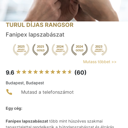
TURUL DÍJAS RANGSOR
Fanipex lapszabászat
Mutass többet >>
9.6
(60)
Budapest, Budapest
Mutasd a telefonszámot
Egy cég:
Fanipex lapszabászat
több mint húszéves szakmai
tapasztalattal rendelkezik a bútorlapszabászat és élzárás