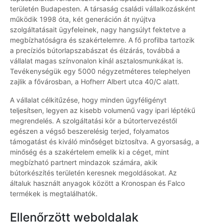
területén Budapesten. A társaság családi vállalkozásként
működik 1998 óta, két generáción át nyújtva
szolgáltatásait ügyfeleinek, nagy hangsúlyt fektetve a
megbízhatóságra és szakértelemre. A fő profilba tartozik
a precíziós bútorlapszabászat és élzárás, továbbá a
vállalat magas színvonalon kínál asztalosmunkákat is.
Tevékenységük egy 5000 négyzetméteres telephelyen
zajlik a fővárosban, a Hofherr Albert utca 40/C alatt.
A vállalat célkitűzése, hogy minden ügyféligényt
teljesítsen, legyen az kisebb volumenű vagy ipari léptékű
megrendelés. A szolgáltatási kör a bútortervezéstől
egészen a végső beszerelésig terjed, folyamatos
támogatást és kiváló minőséget biztosítva. A gyorsaság, a
minőség és a szakértelem emelik ki a céget, mint
megbízható partnert mindazok számára, akik
bútorkészítés területén keresnek megoldásokat. Az
általuk használt anyagok között a Kronospan és Falco
termékek is megtalálhatók.
Ellenőrzött weboldalak