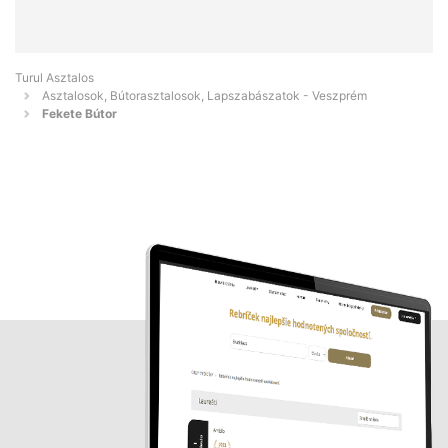
Turul Asztalos
Asztalosok, Bútorasztalosok, Lapszabászatok - Veszprém
Fekete Bútor