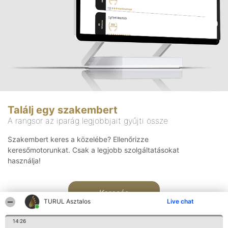
Találj egy szakembert
A rangsor az iparág legjobbjait gyűjti össze
Szakembert keres a közelébe? Ellenőrizze
keresőmotorunkat. Csak a legjobb szolgáltatásokat
használja!
Keresés
TURUL Asztalos
Live chat
14:26