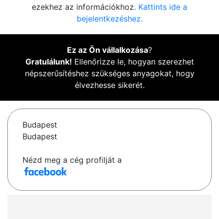
ezekhez az információkhoz.
Kattints ide a
bejelentkezéshez.
Ez az Ön vállalkozása
?
Gratulálunk!
Ellenőrizze le, hogyan szerezhet
népszerűsítéshez szükséges anyagokat, hogy
élvezhesse sikerét.
Budapest
Budapest
Nézd meg a cég profilját a