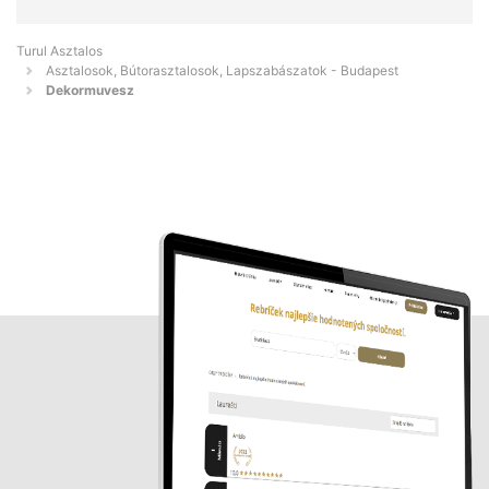
Turul Asztalos
Asztalosok, Bútorasztalosok, Lapszabászatok - Budapest
Dekormuvesz