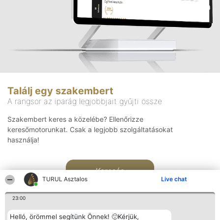
Találj egy szakembert
A rangsor az iparág legjobbjait gyűjti össze
Szakembert keres a közelébe? Ellenőrizze
keresőmotorunkat. Csak a legjobb szolgáltatásokat
használja!
Keresés
TURUL Asztalos
Live chat
23:00
Helló, örömmel segítünk Önnek! 🙂Kérjük,